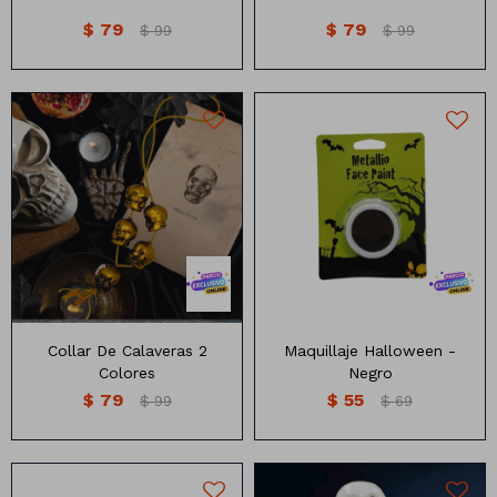
$
79
$
79
$
99
$
99
Maquillaje en crema. Ideal
para maquillajes artísticos.
Collar De Calaveras 2
Maquillaje Halloween -
Colores
Negro
$
79
$
55
$
99
$
69