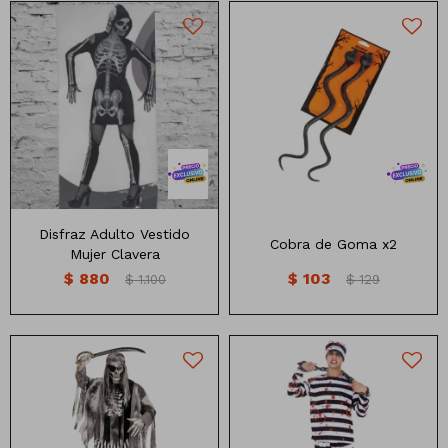
Talles L y XL
35 cm de largo
Disfraz Adulto Vestido
Cobra de Goma x2
Mujer Clavera
$
880
$
103
$
1.100
$
129
Talles:
Incluye: Bandana, Pantalón,
M (165-170 CM )
Remera y Parche.
L(170-175 CM )