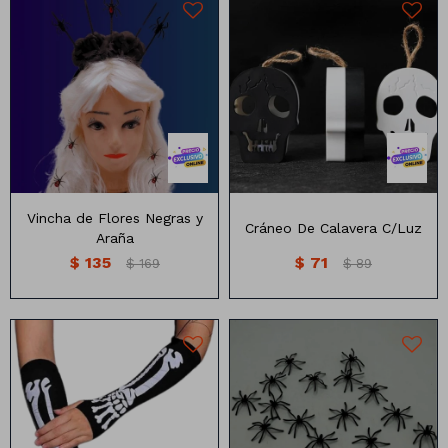
Cráneo con luz reversible de
Vincha con flores y arañas
un lado color negro y del otro
negra.
blanco
Vincha de Flores Negras y
Cráneo De Calavera C/Luz
Araña
$
135
$
71
$
169
$
89
Brazos con estilo de
Bolsita de arañas.
esqueleto.