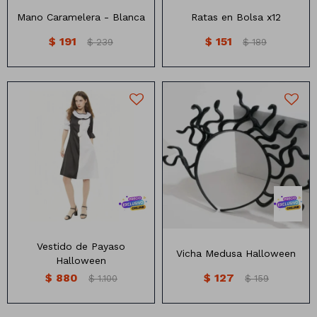
Mano Caramelera - Blanca
Ratas en Bolsa x12
$
191
$
151
$
239
$
189
Vestido de Payaso
Vicha Medusa Halloween
Halloween
$
880
$
127
$
1.100
$
159