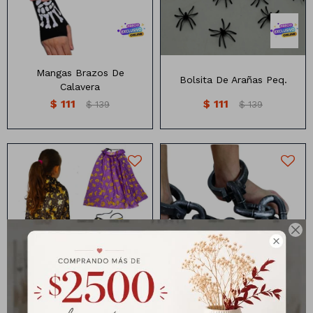
Mangas Brazos De
Bolsita De Arañas Peq.
Calavera
$
111
$
111
$
139
$
139
Capas para niños de bruja
Grilletes con cadena
