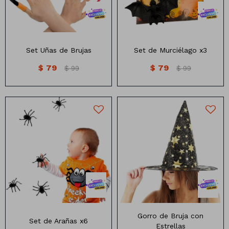
Set Uñas de Brujas
Set de Murciélago x3
$
79
$
79
$
99
$
99
Set de arañas x6
Gorro de bruja con estrellas
Gorro de Bruja con
Set de Arañas x6
Estrellas