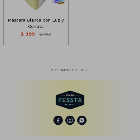
Máscara Blanca con Luz y
Control
$
399
$
499
MOSTRANDO
79
DE
79


