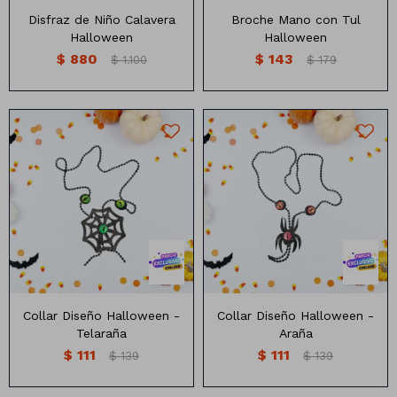
Disfraz de Niño Calavera
Broche Mano con Tul
Halloween
Halloween
$
880
$
143
$
1.100
$
179
Collar Diseño Halloween -
Collar Diseño Halloween -
Telaraña
Araña
$
111
$
111
$
139
$
139