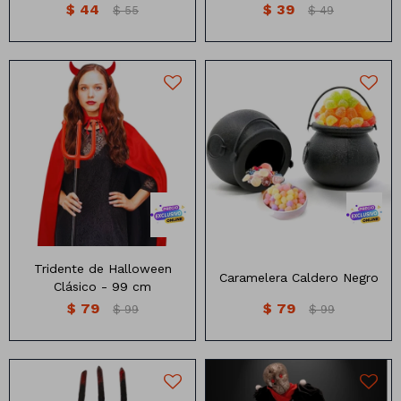
$
44
$
39
$
55
$
49
Tridente de Halloween
Caramelera caledero
Clásico
Medidas: 15cm x10cm
Tridente de Halloween
Caramelera Caldero Negro
Clásico - 99 cm
$
79
$
79
$
99
$
99