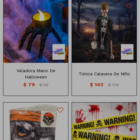
Mano veladora led de
Túnica con dibujo de
halloween
esqueleto para niños.
Veladora Mano De
Túnica Calavera De Niño
Halloween
$
79
$
143
$
99
$
179
Mascaras de monstruos
Cinta de Advertencia de 5M
surtidos
de largo