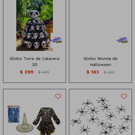
Globo torre de calavera 3d
Globo con forma de momia
Medidas: 110 x 80
Medidas: 150 x 58cm
Globo Torre de Calavera
Globo Momia de
3D
Halloween
$
399
$
183
$
499
$
229
Disfraz de bruja incluye
Araña mini x20 unidades
vestido y bruja