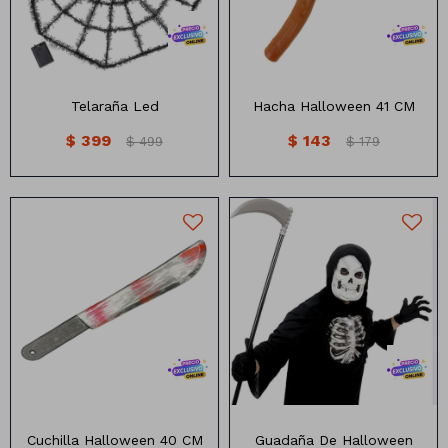
Telaraña Led
Hacha Halloween 41 CM
$
399
$
143
$
499
$
179
Cuchilla de 40 CM
Guadaña Halloween
manchada de sangre
Cuchilla Halloween 40 CM
Guadaña De Halloween