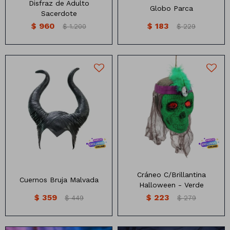
Disfraz de Adulto
Globo Parca
Sacerdote
$
960
$
183
$
1.200
$
229
Cráneo para colgar con
brillantina de colores.
Cráneo C/Brillantina
Cuernos Bruja Malvada
Halloween - Verde
$
359
$
223
$
449
$
279