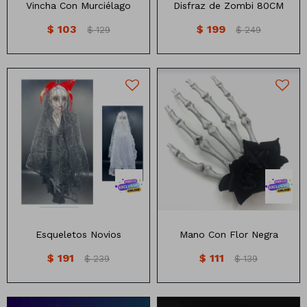
Vincha Con Murciélago
Disfraz de Zombi 80CM
$
103
$
199
$
129
$
249
Esqueletos de novios para
Broche de pelo con mano de
colgar.
esqueleto y flor negra
Esqueletos Novios
Mano Con Flor Negra
$
191
$
111
$
239
$
139