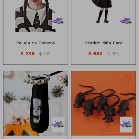
M : 70 CM LARGO, 32CM
HOMBRO , 80CM CINTURA
L : 75CM LARGO 33 HOMBRO
, 82 CINTURA
Peluca de Trenzas
Vestido Niña Dark
$
239
$
680
$
299
$
850
10cm cada una