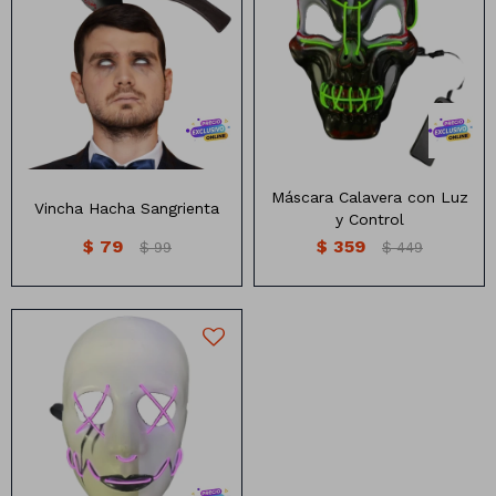
Máscara Calavera con luz y
Vincha hacha sangrienta
control remoto
Varios colores disponibles
Máscara Calavera con Luz
Vincha Hacha Sangrienta
y Control
$
79
$
359
$
99
$
449
Máscara Led Blanca con
control remoto
Varios colores