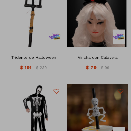
Tridente de Halloween
Vincha con calavera
Medidas: 107cm x 15cm
Tridente de Halloween
Vincha con Calavera
$
191
$
79
$
239
$
99
Difraz de calavera Infantil
Sorbitos con Calaveras