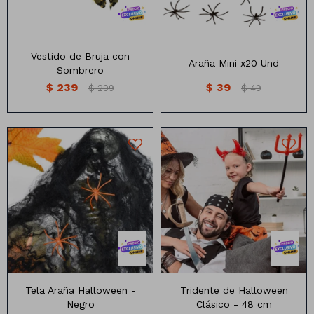
Vestido de Bruja con
Araña Mini x20 Und
Sombrero
$
239
$
39
$
299
$
49
Tridente de Halloween
Tela Araña de Halloween
Clásico
Tela Araña Halloween -
Tridente de Halloween
Negro
Clásico - 48 cm