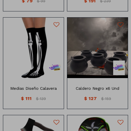
$
79
$
191
$
99
$
239
Medias negras con diseño
Caldero Negro x6 Und
calavera
Medidas: 6cm x7cm
80cm de largo
Medias Diseño Calavera
Caldero Negro x6 Und
$
111
$
127
$
139
$
159