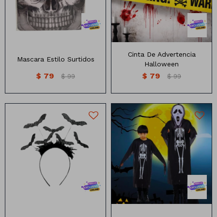
Cinta De Advertencia
Mascara Estilo Surtidos
Halloween
$
79
$
79
$
99
$
99
Vincha con Murciélagos.
Disfraz de zombi de 80CM