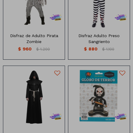
XL (175-180CM )
Disfraz de Adulto Pirata
Disfraz Adulto Preso
Zombie
Sangriento
$
960
$
880
$
1.200
$
1.100
Disfraz sacerdote incluye,
tunica , cruz y cuerda
Talle M y L
Medida 98x 154 cm
(La diferencia entre los talles
son 10cm de largo )