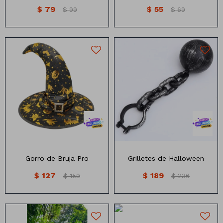
$
79
$
55
$
99
$
69
Gorro de bruja pro
Cadena de Halloween
Gorro de Bruja Pro
Grilletes de Halloween
$
127
$
189
$
159
$
236