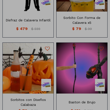
Sorbito Con Forma de
Disfraz de Calavera Infantil
Calavera x5
$
479
$
79
$
599
$
99
Baston de Brujo
Sorbito con diseño calabaza
Medida: 137cm
Sorbitos con Diseños
Baston de Brujo
Calabaza