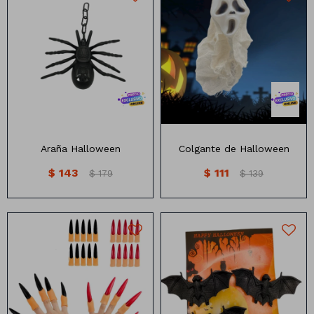
Araña con luz multicolor
Colgantes de Halloween
Araña Halloween
Colgante de Halloween
$
143
$
111
$
179
$
139
Set de uñas de Bruja
Set de Murcielgo x3