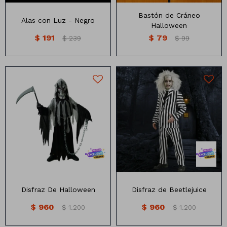
Bastón de Cráneo
Alas con Luz - Negro
Halloween
$
191
$
79
$
239
$
99
Incluye: Mascara, Tunica, Oz
Incluye, Saco, Corbata, y
y Cadena
Pantalon
Números
Disfraz De Halloween
Disfraz de Beetlejuice
Con forma
Vasos
$
960
$
960
$
1.200
$
1.200
Clásicas
Platos
Matte