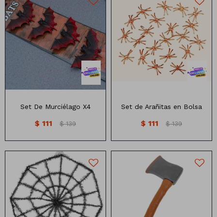
Set de 4 murciélagos
Bolsa de Arañitas
Set De Murciélago X4
Set de Arañitas en Bolsa
$
111
$
111
$
139
$
139
Telaraña rígida con luces led
Hacha de 41 CM