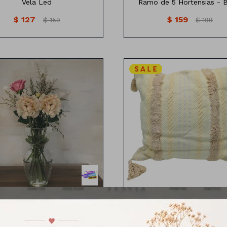
Vela Led
Ramo de 5 Hortensias - B
$
127
$
159
$
159
$
199
Almohadones con decorado
Flor por unidad
colores de 45CM y 500G
Almohadones con Decora
Flor x1 - Beige
Colores - Beige
$
159
$
490
$
199
$
639