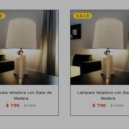
ladora de mesa con base de
Lampara veladora con base
madera
madera
220v
220v
Medida 26cm de altura
Medidas:42cm
ara Veladora con Base de
Lampara Veladora con Ba
Madera
Madera
$
790
$
790
$
1.100
$
1.200