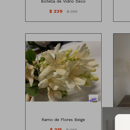
Botella de Vidrio Deco
$
239
$
299
Ramo de Flores Beige
$
215
$
269