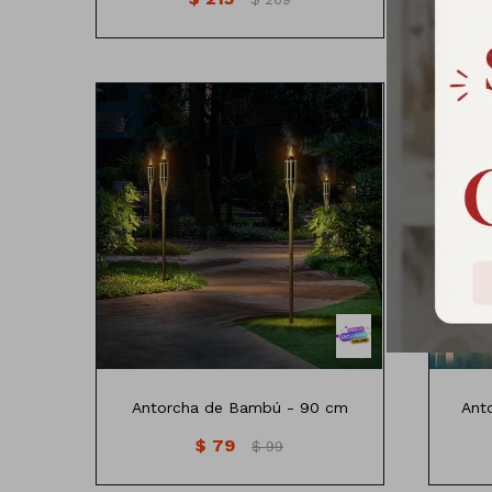
Antorcha de bambu natural
A
No incluye liquido inflamable
No
Antorcha de Bambú - 90 cm
Ant
$
79
$
99