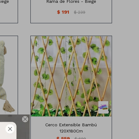
iege
Rama de Flores - Biege
$
191
$
239
 en
Cerco de bambú extensible de
120X180Cm

do en
Cerco Extensible Bambú
120X180Cm
$
559
$
699