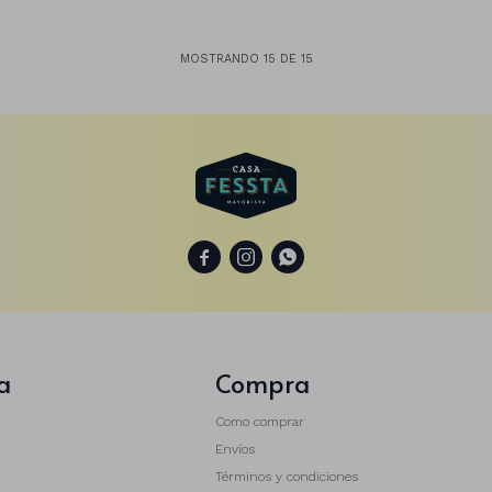
MOSTRANDO
15
DE
15



a
Compra
Como comprar
Envíos
Términos y condiciones