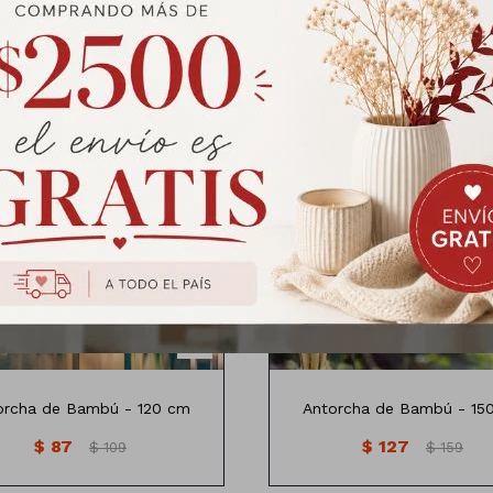
ntorcha de bambu natural
Antorcha de bambu natur
 incluye liquido inflamable
No incluye liquido inflama
orcha de Bambú - 120 cm
Antorcha de Bambú - 15
$
87
$
127
$
109
$
159