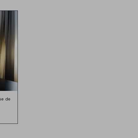
 de
se de