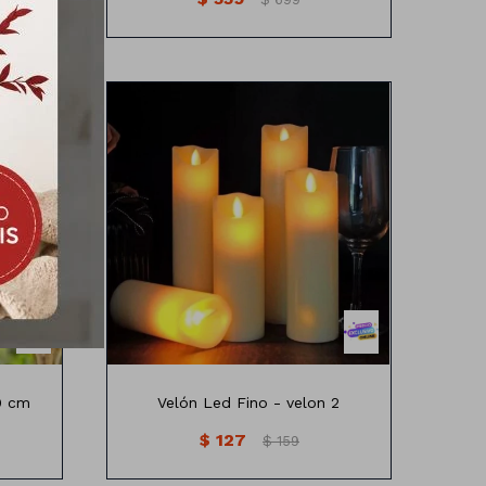
al
Medidas: 5cm x20 cm
ble
0 cm
Velón Led Fino - velon 2
$
127
$
159