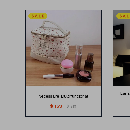
Ve
Nesessaire de lona
Medidas: 9x10x17cm
Lamp
Necessaire Multifuncional
$
159
$
219