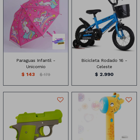
Paraguas infantiles
Bicicleta rodado 16
Paraguas Infantil -
Bicicleta Rodado 16 -
Unicornio
Celeste
$
143
$
2.990
$
179
Números
Con forma
Vasos
Burbujero jirafa a pila (no
Pistola
incluye)
Clásicas
Platos
Matte