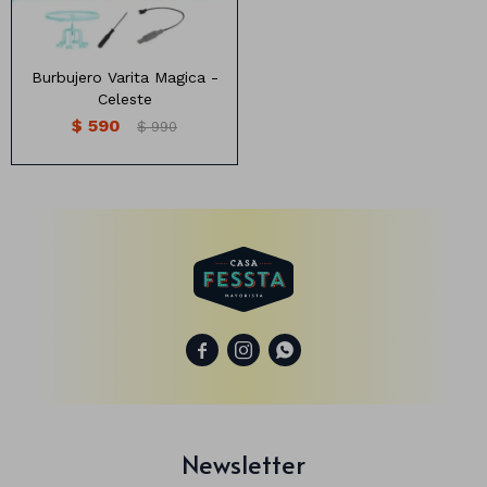
Burbujero Varita Magica -
Celeste
$
590
$
990
Lapiceras
Cintas
Nylon
Marcadores
Papel
Clips
Organza



Pizarras
Pizarrones
Newsletter
Libretas