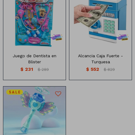
Caja fuerte alcancía
Disponible en:
Set de Dentista
Rojo con Negro
Negro con Plateado
Rosado
Juego de Dentista en
Alcancia Caja Fuerte -
Blister
Turquesa
$
231
$
552
$
289
$
829
Varita Magica Burbujero