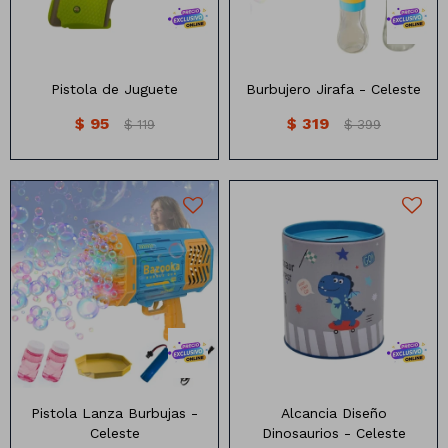
Manteles
Brillosa
Servilletas
Holográfica
Pistola de Juguete
Burbujero Jirafa - Celeste
Sorbitos
Cuadradas
Diseños
$
95
$
319
$
119
$
399
Cubiertos
Pastel
Feliz cumple
Candelabros
Soportes
Alcancia con diseño
Pistola Lanza Burbujas
dinosaurios
Pistola Lanza Burbujas -
Alcancia Diseño
Celeste
Dinosaurios - Celeste