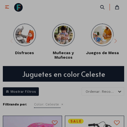

Disfraces
Muñecas y
Juegos de Mesa
Muñecos
Antifaces
Juguetes en color Celeste
Lentes
Corbatas
Máscaras
Moños
Cañones
Recomendados
Collares
Gorros
Filtrando por:
Color:
Celeste
Pelucas
Vinchas