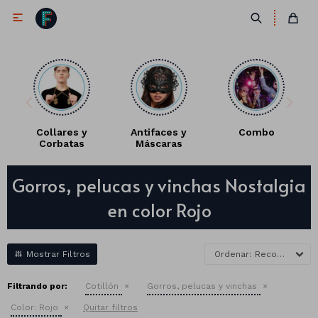

Collares y
Antifaces y
Combo
Corbatas
Máscaras
Antifaces
Gorros, pelucas y vinchas Nostalgia
Lentes
Corbatas
en color Rojo
Máscaras
Moños
Cañones
Collares
Gorros
Recomendados
Pelucas
Filtrando por:
Cotillón
Gorros, pelucas y vinchas
Color:
Rojo
Quitar filtros
Vinchas