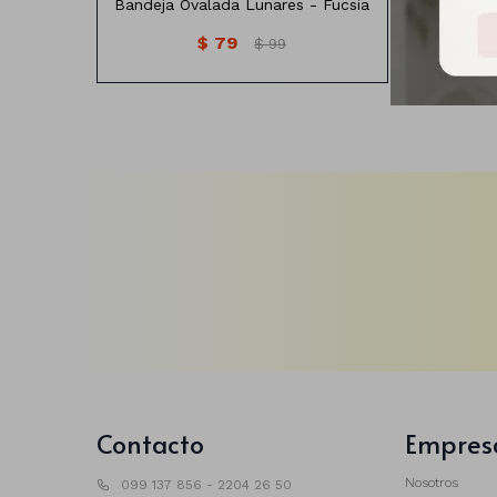
Bandeja Ovalada Lunares - Fucsia
$
79
$
99
Contacto
Empres
Nosotros
099 137 856 - 2204 26 50