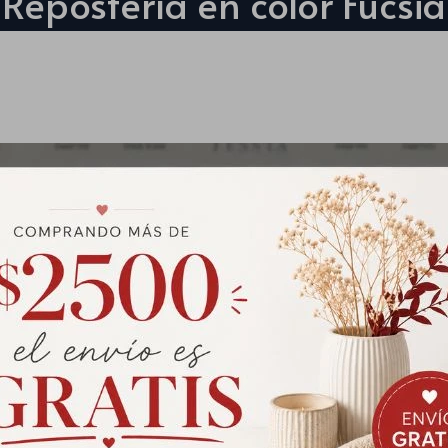
Repostería en color Fucsia
Pirotines por 100 und