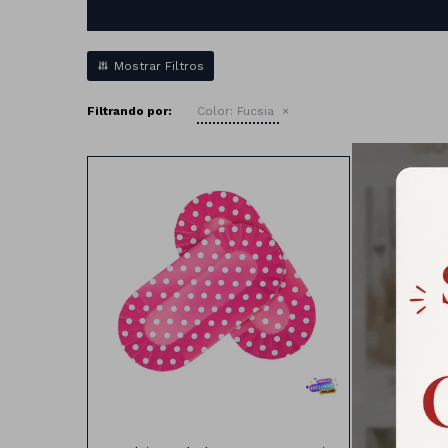
Filtrando por:
Color:
Fucsia
Bandeja Ovalada
20cm x10cm