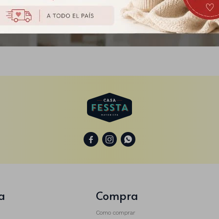
Pirotines x100 - Fucsia
$
139



a
Compra
Como comprar