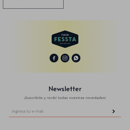
Animales
Dinosaurios
Temáticos
Plantas y flores



Deco jardín
Veladoras
Newsletter
Fanal
Veladoras
¡Suscribite y recibí todas nuestras novedades!
Lámparas
Guías