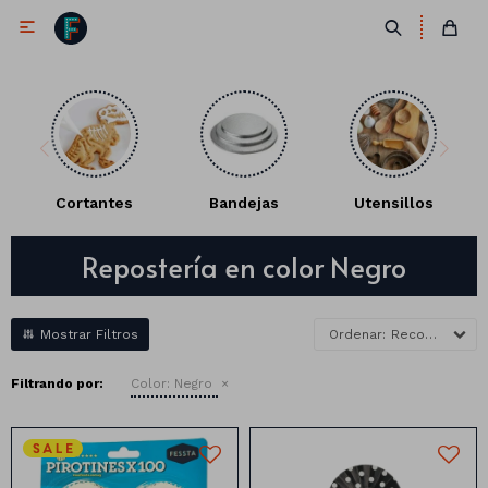

Cortantes
Bandejas
Utensillos
Repostería en color Negro
Antifaces
Lentes
Corbatas
Recomendados
Máscaras
Moños
Cañones
Filtrando por:
Color:
Negro
Collares
Gorros
Pelucas
Vinchas