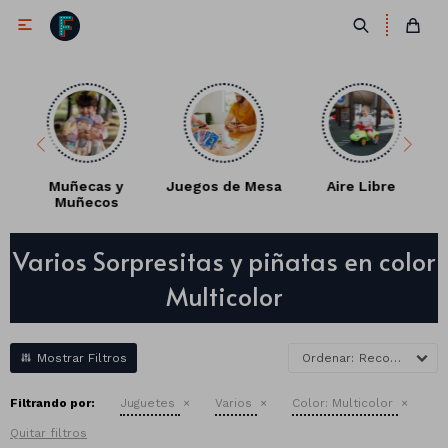

Muñecas y
Juegos de Mesa
Aire Libre
Muñecos
Antifaces
Varios Sorpresitas y piñatas en color
Lentes
Corbatas
Multicolor
Máscaras
Moños
Cañones
Collares
Gorros
Recomendados
Pelucas
Filtrando por:
Juguetes
Varios
Color:
Multicolor
Quitar filtros
Vinchas