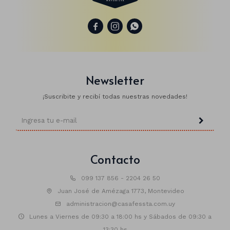
Manteles
Brillosa



Servilletas
Holográfica
Sorbitos
Cuadradas
Diseños
Cubiertos
Pastel
Feliz cumple
Candelabros
Newsletter
Soportes
¡Suscribite y recibí todas nuestras novedades!
Contacto
099 137 856 - 2204 26 50
Juan José de Amézaga 1773, Montevideo
administracion@casafessta.com.uy
Lunes a Viernes de 09:30 a 18:00 hs y Sábados de 09:30 a
13:30 hs