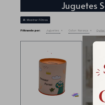
Juguetes S
Filtrando por:
Juguetes
Color:
Naranja
Quitar
Alcancia con diseño dinosaurios