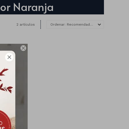
lor Naranja
2 artículos
Recomendados
