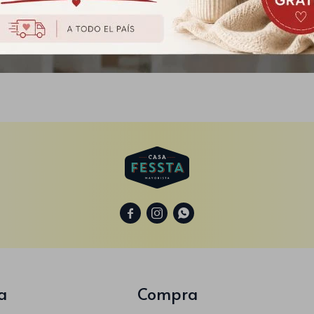
da Elástica para juegos -
Naranja
$
135
$
169



a
Compra