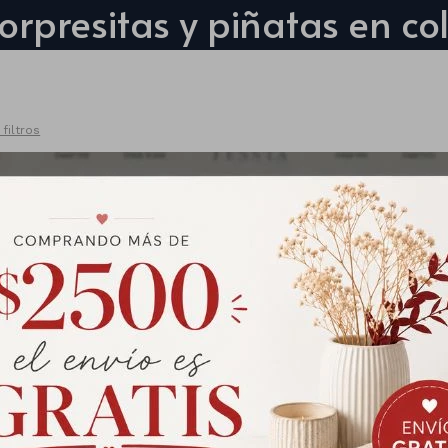
orpresitas y piñatas en co
 filtros
Banda elastica