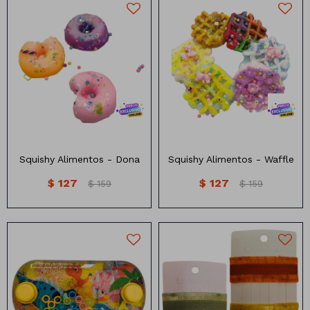
Squishy Alimentos - Dona
Squishy Alimentos - Waffle
$
127
$
127
$
159
$
159
consola de agua mediana
Clip para pelo diseño liga
diseños dinosaurios
Colores surtidos