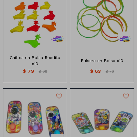
Chifles en Bolsa Ruedita
Pulsera en Bolsa x10
x10
$
79
$
63
$
99
$
79
Consola de Agua Diseño
Consola de Agua diseño
Astronauta
conejos