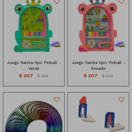
Jueguete sapito tipo
Jueguete sapito tipo
pinaball
pinaball
Medidas: 26cm x20cm
Medidas: 26cm x20cm
Juego Ranita tipo Pinball -
Juego Ranita tipo Pinball -
Verde
Rosado
$
207
$
207
$
259
$
259
Resorte multicolor
Juguete Anti Estres
metalizado