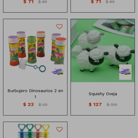
$
71
$
71
$
89
$
89
Tamaño:8cm
Burbujero Dinosaurios 2 en
Squishy Oveja
1
$
23
$
127
$
39
$
159