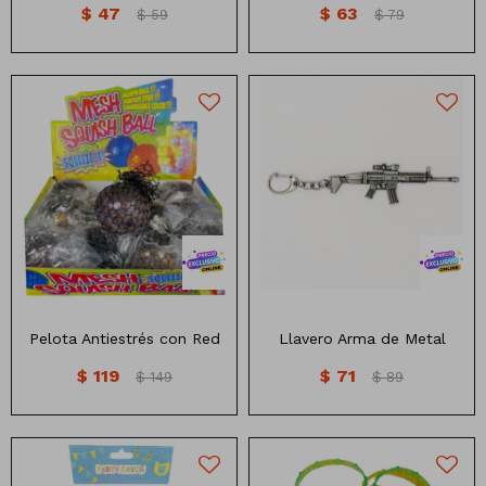
$
47
$
63
$
59
$
79
Llavero de Metal forma de
arma
Pelota Antiestrés con Red
Llavero Arma de Metal
$
119
$
71
$
149
$
89