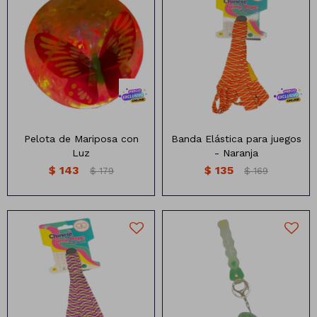
Pelota con mariposa y luces
Banda elastica
Pelota de Mariposa con
Banda Elástica para juegos
Luz
- Naranja
$
143
$
135
$
179
$
169
Banda elastica
Llavero con forma de mochila