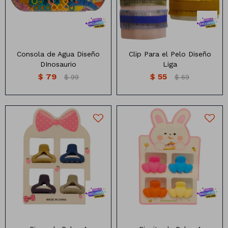
Consola de Agua Diseño
Clip Para el Pelo Diseño
DInosaurio
Liga
$
79
$
55
$
99
$
69
Lapiceras
Cintas
Nylon
Marcadores
Papel
Pinzita de pelo x4 unidades
Pinza para pelo x4 unidades
Colores surtidos
Clips
Organza
Pizarras
Pizarrones
Libretas