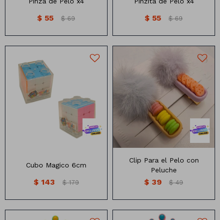
Pinza de Pelo x4
Pinzita de Pelo x4
$
55
$
55
$
69
$
69
Cubo Magico 6cm
Clip para el pelo con peluche
Clip Para el Pelo con
Cubo Magico 6cm
Peluche
$
143
$
39
$
179
$
49