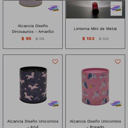
Alcancia Diseño
Linterna Mini de Metal
Dinosaurios - Amarillo
$
95
$
103
$
119
$
129
Alcancia de lata con diseño
Alcancia de lata con diseño
Unicornios
Unicornios
Alcancia Diseño Unicornios
Alcancia Diseño Unicornios
- Azul
- Rosado