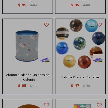
$
95
$
95
$
119
$
119
Alcancia de lata con diseño
Pelota Blanda planetas 6cm
Unicornios
Alcancia Diseño Unicornios
Pelota Blanda Planetas
- Celeste
$
95
$
47
$
119
$
59