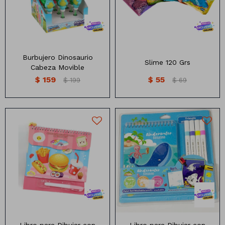
Manteles
Brillosa
Servilletas
Holográfica
Sorbitos
Cuadradas
Diseños
Burbujero Dinosaurio
Slime 120 Grs
Cabeza Movible
Cubiertos
Pastel
Feliz cumple
Candelabros
$
159
$
55
$
199
$
69
Soportes