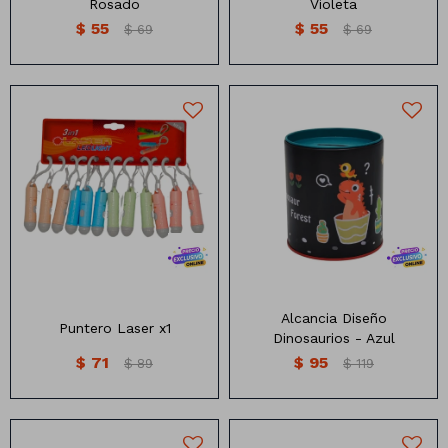
Rosado
Violeta
$
55
$
55
$
69
$
69
Alcancia con diseño
Puntero Laser color pastel
dinosaurios
Alcancia Diseño
Puntero Laser x1
Dinosaurios - Azul
$
71
$
95
$
89
$
119