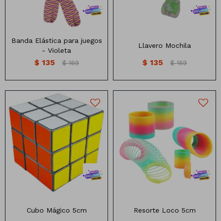
Banda Elástica para juegos
Llavero Mochila
- Violeta
$
135
$
135
$
169
$
169
Resorte Loco Multicolor 5cm
Cubo Mágico 5cm
Resorte Loco 5cm