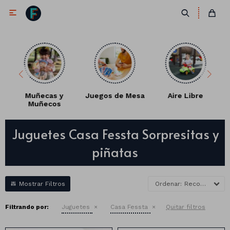

Muñecas y
Juegos de Mesa
Aire Libre
Muñecos
Antifaces
Juguetes Casa Fessta Sorpresitas y
Lentes
Corbatas
piñatas
Máscaras
Moños
Cañones
Collares
Gorros
Recomendados
Pelucas
Filtrando por:
Juguetes
Casa Fessta
Quitar filtros
Vinchas