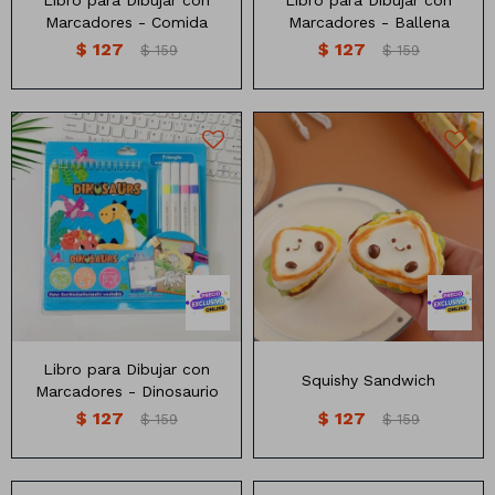
Libro para Dibujar con
Libro para Dibujar con
Marcadores - Comida
Marcadores - Ballena
$
127
$
127
$
159
$
159
Animales
Dinosaurios
Temáticos
Plantas y flores
DESMONTABLE
Deco jardín
Veladoras
Fanal
Veladoras
Libro para Dibujar con
Lámparas
Squishy Sandwich
Marcadores - Dinosaurio
$
127
$
127
$
159
$
159
Guías