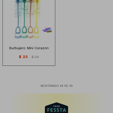
Burbujero diseño corazon
varios colores
Burbujero Mini Corazon
$
23
$
29
MOSTRANDO
49
DE
49