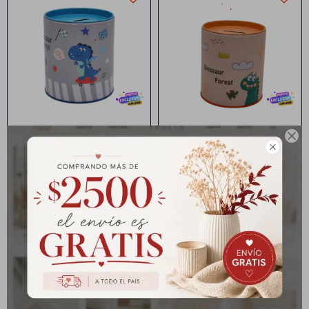
Alcancia con diseño
Alcancia con diseño
dinosaurios
dinosaurios

Alcancia Diseño
Alcancia Diseño
Dinosaurios - Celeste
Dinosaurios - Naranja
$
95
$
95
$
119
$
119
Alcancia con diseño
Linterna mini de metal
dinosaurios
Varios colores