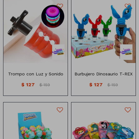
Trompo con Luz y Sonido
Burbujero Dinosaurio T-REX
$
127
$
127
$
159
$
159
Números
Con forma
Vasos
Clásicas
Platos
Matte