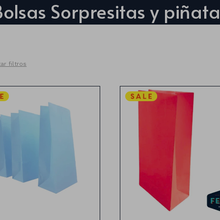
Bolsas Sorpresitas y piñata
ar filtros
olsa de papel x10 unidades
Bolsa de papel x10 unidad
Medidas:24cm x 13cm
Medidas:24cm x 13cm