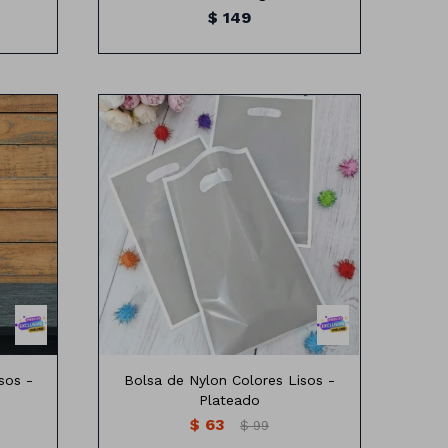
$
149
os
Bolsa de nylon colores lisos
Medidas: 25cm x16 cm
sos -
Bolsa de Nylon Colores Lisos -
Plateado
$
63
$
99