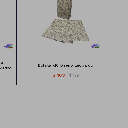
Bolsa de Papel diseño Leopardo x10
 cm de
Medidas: 15 cm
ra
Bolsita x10 Diseño Leopardo
Marino
$
103
$
129