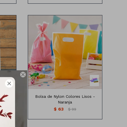
os
Bolsa de nylon colores lisos
Medidas: 25cm x16 cm

sos -
Bolsa de Nylon Colores Lisos -
Naranja
$
63
$
99