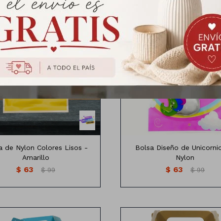
olsa de nylon colores lisos
Bolsa de sorpesita diseño uni
Medidas: 25cm x16 cm
x10 unidades
a de Nylon Colores Lisos -
Bolsa Diseño de Unicorni
Amarillo
Nylon
$
63
$
63
$
99
$
99