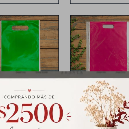
olsa de nylon colores lisos
Bolsa de nylon colores lis
Medidas: 25cm x16 cm
Medidas: 25cm x16 cm
a de Nylon Colores Lisos -
Bolsa de Nylon Colores Li
Verde
Fucsia
$
63
$
63
$
99
$
99