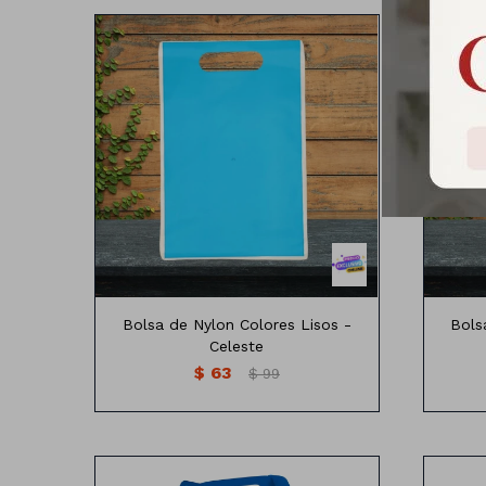
Bolsa de nylon colores lisos
B
Medidas: 25cm x16 cm
Bolsa de Nylon Colores Lisos -
Bols
Celeste
$
63
$
99