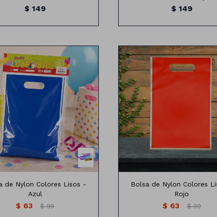
$
149
$
149
olsa de nylon colores lisos
Bolsa de nylon colores lis
Medidas: 25cm x16 cm
Medidas: 25cm x16 cm
a de Nylon Colores Lisos -
Bolsa de Nylon Colores Li
Azul
Rojo
$
63
$
63
$
99
$
99