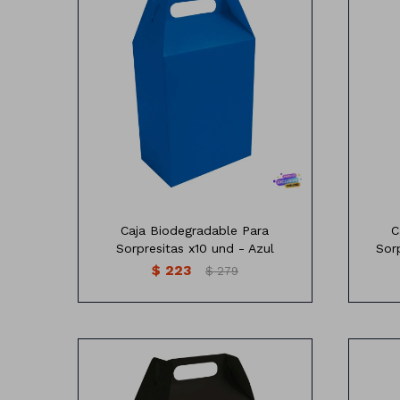
Caja de Cartón Biodegradable para
Caja 
Sorpresitas
Varios colores
Medidas:18,5 cm de alto x 15,5 cm de
Medid
ancho
Profundidad: 15x9cm
Contiene: 10 Unidades
Caja Biodegradable Para
C
Sorpresitas x10 und - Azul
Sor
$
223
$
279
Caja de Cartón Biodegradable para
Caja 