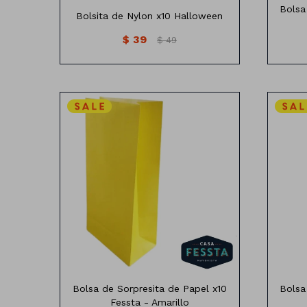
Bolsa
Bolsita de Nylon x10 Halloween
$
39
$
49
Bolsa de papel x10 unidades
B
Medidas:24cm x 13cm
Bolsa de Sorpresita de Papel x10
Bolsa
Fessta - Amarillo