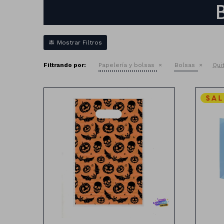
Filtrando por:
Papelería y bolsas
Bolsas
Quit
B