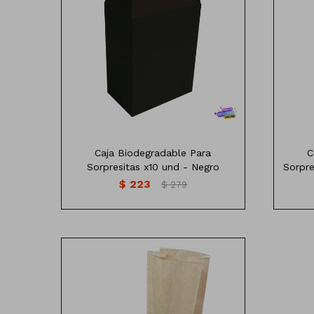
Sorpresitas
Varios colores
Medidas:18,5 cm de alto x 15,5 cm de
Medid
ancho
Profundidad: 15x9cm
Contiene: 10 Unidades
Caja Biodegradable Para
C
Sorpresitas x10 und - Negro
Sorpre
$
223
$
279