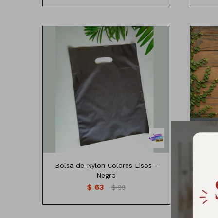
Bolsa de nylon colores lisos
B
Medidas: 25cm x16 cm
Bolsa de Nylon Colores Lisos -
Bols
Negro
$
63
$
99