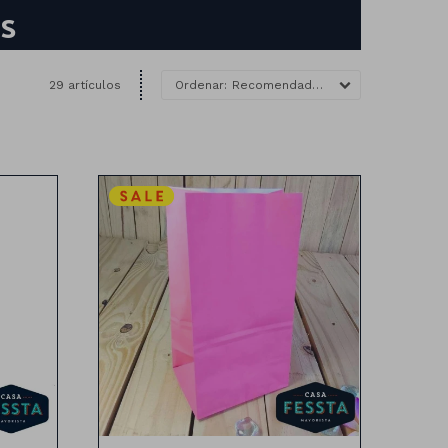
s
29 artículos
Recomendados
es
Bolsa de papel x10 unidades
Medidas:24cm x 13cm