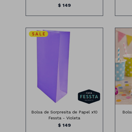
$
149
Bolsa de papel x10 unidades
B
Medidas:24cm x 13cm
Bolsa de Sorpresita de Papel x10
Bols
Fessta - Violeta
$
149