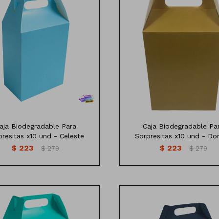
de Cartón Biodegradable para
Caja de Cartón Biodegradabl
Sorpresitas
Sorpresitas
Varios colores
Varios colores
as:18,5 cm de alto x 15,5 cm de
Medidas:18,5 cm de alto x 15,5
ancho
ancho
Profundidad: 15x9cm
Profundidad: 15x9cm
Contiene: 10 Unidades
Contiene: 10 Unidades
aja Biodegradable Para
Caja Biodegradable Pa
presitas x10 und - Celeste
Sorpresitas x10 und - Do
$
223
$
223
$
279
$
279
de Cartón Biodegradable para
Caja de Cartón Biodegradabl