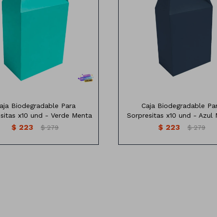
Sorpresitas
Sorpresitas
Varios colores
Varios colores
as:18,5 cm de alto x 15,5 cm de
Medidas:18,5 cm de alto x 15,5
ancho
ancho
Profundidad: 15x9cm
Profundidad: 15x9cm
Contiene: 10 Unidades
Contiene: 10 Unidades
aja Biodegradable Para
Caja Biodegradable Pa
sitas x10 und - Verde Menta
Sorpresitas x10 und - Azul 
$
223
$
223
$
279
$
279