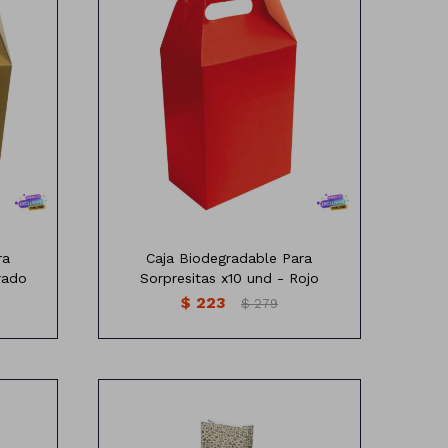
e para
Caja de Cartón Biodegradable para
Sorpresitas
Varios colores
 cm de
Medidas:18,5 cm de alto x 15,5 cm de
ancho
Profundidad: 15x9cm
Contiene: 10 Unidades
ra
Caja Biodegradable Para
rado
Sorpresitas x10 und - Rojo
$
223
$
279
e para