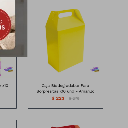
Caja de Cartón Biodegradable para
Sorpresitas
Varios colores
cornio
Medidas:18,5 cm de alto x 15,5 cm de
ancho
Profundidad: 15x9cm
Contiene: 10 Unidades
o x10
Caja Biodegradable Para
Sorpresitas x10 und - Amarillo
$
223
$
279