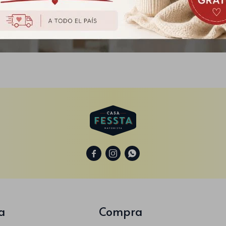
aja Biodegradable Para
presitas x10 und - Negro
$
223
$
279



a
Compra