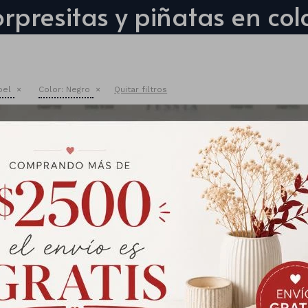
rpresitas y piñatas en co
pel
Color:
Negro
Quitar filtros
de Cartón Biodegradable para
Sorpresitas
Varios colores
as:18,5 cm de alto x 15,5 cm de
ancho
Profundidad: 15x9cm
Contiene: 10 Unidades