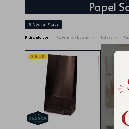
Papel So
Filtrando por:
Papelería y bolsas
Bolsas
Pa
Caja 
Bolsa de papel x10 unidades
Medid
Medidas:24cm x 13cm