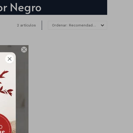
lor Negro
2 artículos
Recomendados
