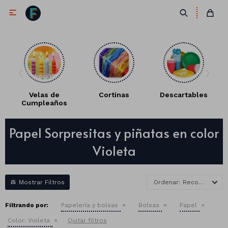

Velas de
Cortinas
Descartables
Cumpleaños
Antifaces
Papel Sorpresitas y piñatas en color
Lentes
Corbatas
Violeta
Máscaras
Moños
Cañones
Collares
Gorros
Recomendados
Pelucas
Filtrando por:
Papelería y bolsas
Bolsas
Papel
Color:
Violeta
Quitar filtros
Vinchas