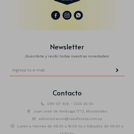
Manteles
Brillosa



Servilletas
Holográfica
Sorbitos
Cuadradas
Diseños
Cubiertos
Pastel
Feliz cumple
Candelabros
Newsletter
Soportes
¡Suscribite y recibí todas nuestras novedades!
Contacto
099 137 856 - 2204 26 50
Juan José de Amézaga 1773, Montevideo
administracion@casafessta.com.uy
Lunes a Viernes de 09:30 a 18:00 hs y Sábados de 09:30 a
13:30 hs