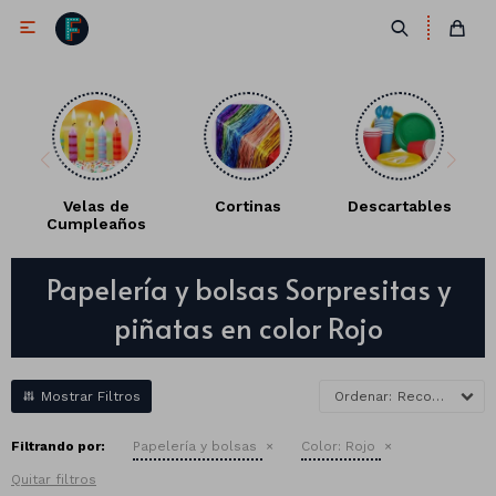

Velas de
Cortinas
Descartables
Cumpleaños
Antifaces
Papelería y bolsas Sorpresitas y
Lentes
Corbatas
piñatas en color Rojo
Máscaras
Moños
Cañones
Collares
Gorros
Recomendados
Pelucas
Filtrando por:
Papelería y bolsas
Color:
Rojo
Quitar filtros
Vinchas