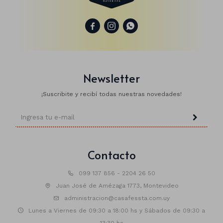
Manteles
Brillosa



Servilletas
Holográfica
Sorbitos
Cuadradas
Diseños
Cubiertos
Pastel
Feliz cumple
Candelabros
Newsletter
Soportes
¡Suscribite y recibí todas nuestras novedades!
Contacto
099 137 856 - 2204 26 50
Juan José de Amézaga 1773, Montevideo
administracion@casafessta.com.uy
Lunes a Viernes de 09:30 a 18:00 hs y Sábados de 09:30 a