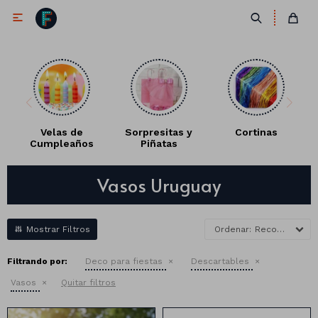

Velas de
Sorpresitas y
Cortinas
Cumpleaños
Piñatas
Antifaces
Vasos Uruguay
Lentes
Corbatas
Máscaras
Moños
Cañones
Recomendados
Collares
Gorros
Filtrando por:
Deco para fiestas
Descartables
Pelucas
Vasos
Quitar filtros
Vinchas