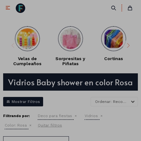

Velas de
Sorpresitas y
Cortinas
Cumpleaños
Piñatas
Antifaces
Vidrios Baby shower en color Rosa
Lentes
Corbatas
Máscaras
Moños
Cañones
Recomendados
Collares
Gorros
Filtrando por:
Deco para fiestas
Vidrios
Pelucas
Color:
Rosa
Quitar filtros
Vinchas