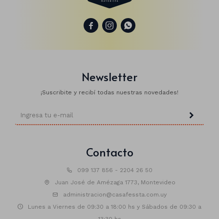
Manteles
Brillosa



Servilletas
Holográfica
Sorbitos
Cuadradas
Diseños
Cubiertos
Pastel
Feliz cumple
Candelabros
Newsletter
Soportes
¡Suscribite y recibí todas nuestras novedades!
Contacto
099 137 856 - 2204 26 50
Juan José de Amézaga 1773, Montevideo
administracion@casafessta.com.uy
Lunes a Viernes de 09:30 a 18:00 hs y Sábados de 09:30 a