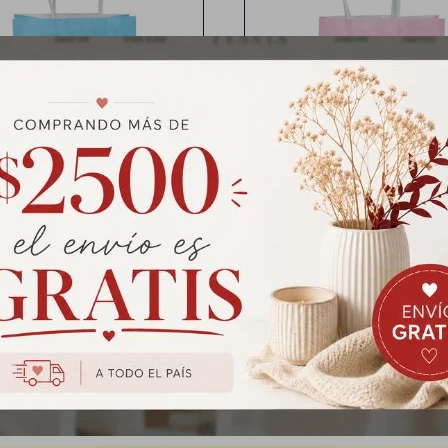
lsa de regalo Baby shower
Bolsa de papel diseño Baby 
Medias: 21x15x8 cm
Medida: 27x21x11 cm
sa de Regalo Baby Shower
Bolsa de Regalo Baby Sh
Chica - Celeste
Grande - Rosado
$
31
$
39
$
39
$
49