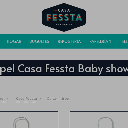
HOGAR
JUGUETES
REPOSTERÍA
PAPELERÍA Y
EL
BOLSAS
pel Casa Fessta Baby sho
pel
Casa Fessta
Quitar filtros