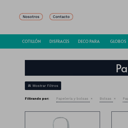
Nosotros
Contacto
COTILLÓN
DISFRACES
DECO PARA
GLOBOS
FIESTAS
Pa
Filtrando por:
Papelería y bolsas
Bolsas
Pa