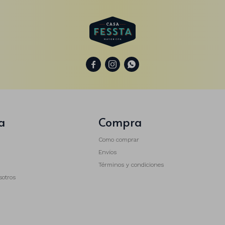



a
Compra
Como comprar
Envíos
Términos y condiciones
sotros