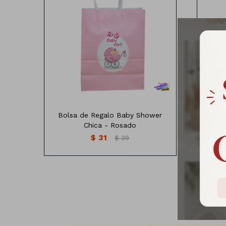
Bolsa de regalo Baby shower
Bo
Medias: 21x15x8 cm
Bolsa de Regalo Baby Shower
Bol
Chica - Rosado
$
31
$
39