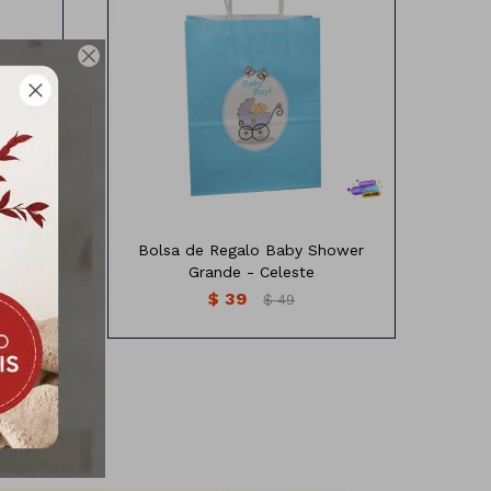

Shower
Bolsa de papel diseño Baby Shower
Medida: 27x21x11 cm
ower
Bolsa de Regalo Baby Shower
Grande - Celeste
$
39
$
49