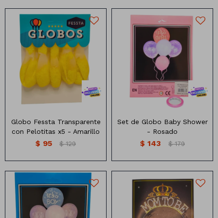
Manteles
Brillosa
Servilletas
Holográfica
Sorbitos
Cuadradas
Diseños
Globo trasparente relleno
Set de globo con diseño
con pelotitas x5 unidades
baby shower
Cubiertos
Pastel
Feliz cumple
Candelabros
Soportes
Globo Fessta Transparente
Set de Globo Baby Shower
con Pelotitas x5 - Amarillo
- Rosado
$
95
$
143
$
129
$
179
Set de globo con diseño