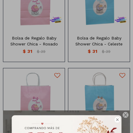
Medias: 21x15x8 cm
Medias: 21x15x8 cm
Bolsa de Regalo Baby
Bolsa de Regalo Baby
Shower Chica - Rosado
Shower Chica - Celeste
$
31
$
31
$
39
$
39
Bolsa de papel diseño Baby
Bolsa de papel diseño Baby
Shower
Shower
Medida: 27x21x11 cm
Medida: 27x21x11 cm
