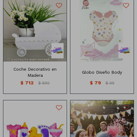
Coche decorativo Blanco en
madera
Coche Decorativo en
Globo Diseño Body
Madera
$
712
$
79
$
890
$
99
Globo Negro con confetti.
Tamaño 35"