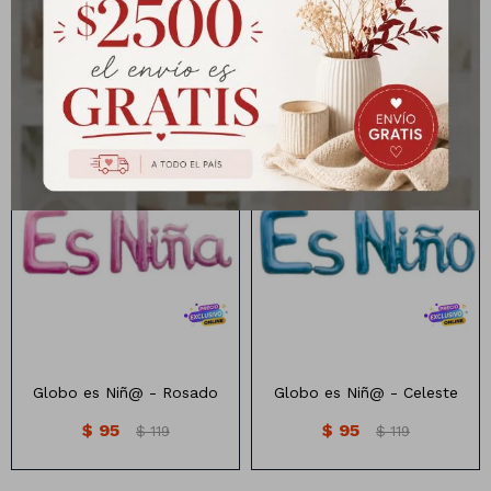
Bolsa de Regalo Baby
Bolsa de Regalo Baby
Shower Grande - Rosado
Shower Grande - Celeste
$
39
$
39
$
49
$
49
Globo es Niñ@ - Rosado
Globo es Niñ@ - Celeste
$
95
$
95
$
119
$
119