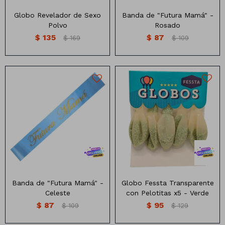
Globo Revelador de Sexo
Banda de "Futura Mamá" -
Polvo
Rosado
$
135
$
87
$
169
$
109
Globo trasparente relleno
Banda de futura mama
con pelotitas x5 unidades
Números
Banda de "Futura Mamá" -
Globo Fessta Transparente
Celeste
con Pelotitas x5 - Verde
Con forma
Vasos
$
87
$
95
$
109
$
129
Clásicas
Platos
Matte