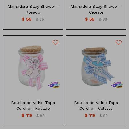
Mamadera Baby Shower -
Mamadera Baby Shower -
Rosado
Celeste
$
55
$
55
$
69
$
69
Botella tapa corcho con
Botella tapa corcho con
diseño para baby shower
diseño para baby shower
Medidas: 7.5cm
Medidas: 7.5cm
Botella de Vidrio Tapa
Botella de Vidrio Tapa
Corcho - Rosado
Corcho - Celeste
$
79
$
79
$
99
$
99