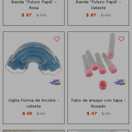
Banda "Futuro Papá" -
Banda "Futuro Papá" -
Rosa
Celeste
$
87
$
87
$
109
$
109
Cajita con forma de arcoiris
Tubo de ensayo con tapa
Cajita Forma de Arcoiris -
Tubo de ensayo con tapa -
celeste
Rosado
$
55
$
47
$
69
$
59