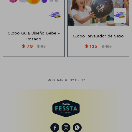
Globo Guia Diseño Bebe -
Globo Revelador de Sexo
Rosado
$
79
$
135
$
99
$
169
MOSTRANDO
32
DE
32


