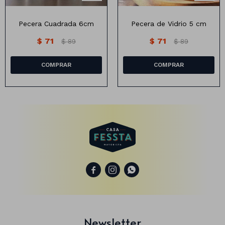
Pecera Cuadrada 6cm
Pecera de Vidrio 5 cm
Animales
$
71
$
71
$
89
$
89
Dinosaurios
Temáticos
Plantas y flores
Deco jardín
Veladoras
Fanal
Veladoras



Lámparas
Guías
Newsletter