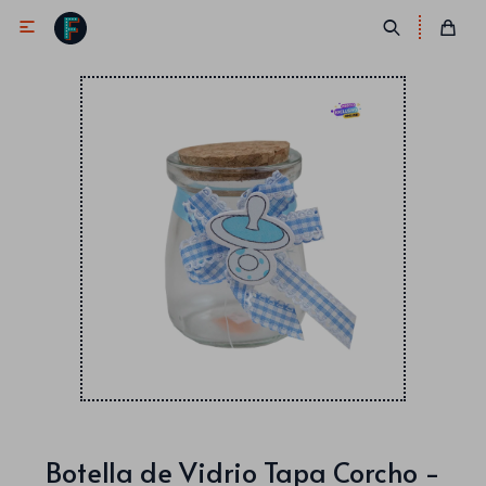

Antifaces
Lentes
Corbatas
Máscaras
Moños
Cañones
Collares
Gorros
Pelucas
Botella de Vidrio Tapa Corcho -
Vinchas