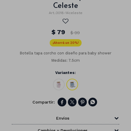
Celeste
3018-14celeste
$
79
$
99
20
Botella tapa corcho con diseño para baby shower
Medidas: 7.5cm
Variantes:
Números




Con forma
Vasos
Envíos
Clásicas
Platos
Matte
Cambios y Devoluciones