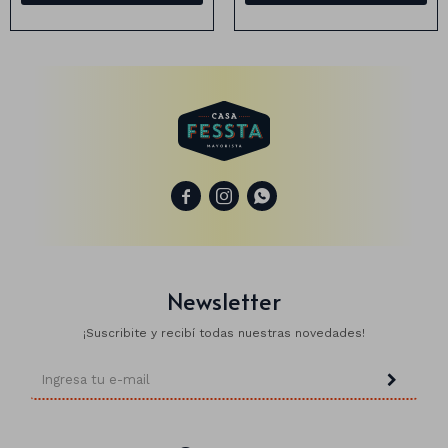
Animales
Dinosaurios
Temáticos
Plantas y flores



Deco jardín
Veladoras
Newsletter
Fanal
Veladoras
¡Suscribite y recibí todas nuestras novedades!
Lámparas
Guías