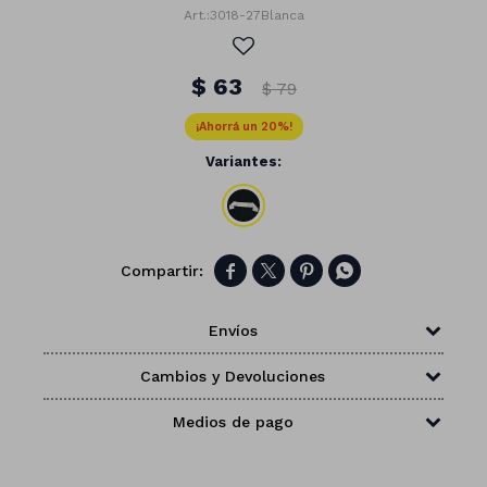
3018-27Blanca
$
63
$
79
20
Variantes:




Envíos
Cambios y Devoluciones
Números
Medios de pago
Con forma
Vasos
Clásicas
Platos
Matte