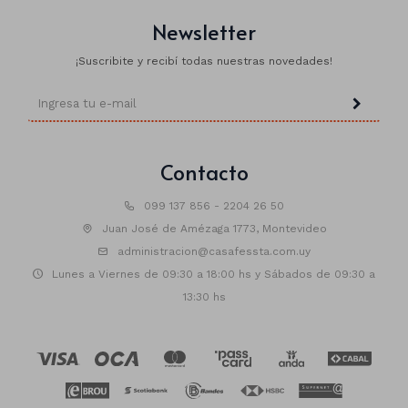
Newsletter
¡Suscribite y recibí todas nuestras novedades!
Animales
Dinosaurios
Temáticos
Contacto
Plantas y flores
Deco jardín
099 137 856 - 2204 26 50
Juan José de Amézaga 1773, Montevideo
Veladoras
administracion@casafessta.com.uy
Lunes a Viernes de 09:30 a 18:00 hs y Sábados de 09:30 a
Fanal
Veladoras
13:30 hs
Lámparas
Guías