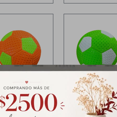
18 CM
22cm
ta de Goma N°3 - NARANJA
Pelota de Goma N°5 - V
$
239
$
279
$
299
$
349