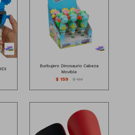
Burbujero Dinosaurio Cabeza
REX
Movible
$
159
$
199