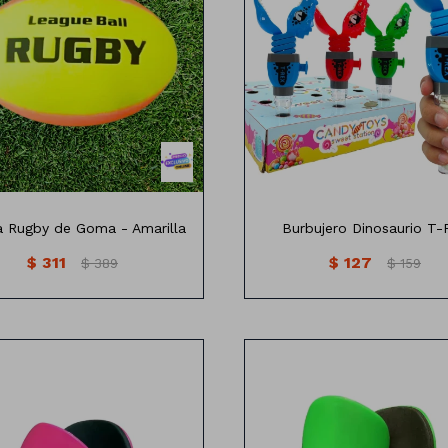
28cm x15 cm
a Rugby de Goma - Amarilla
Burbujero Dinosaurio T-
$
311
$
127
$
389
$
159