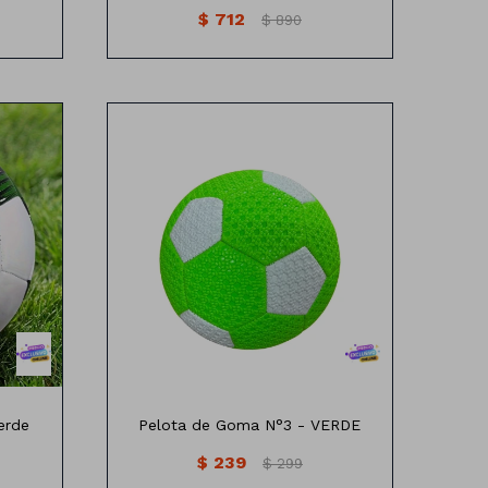
$
712
$
890
18 CM
erde
Pelota de Goma N°3 - VERDE
$
239
$
299