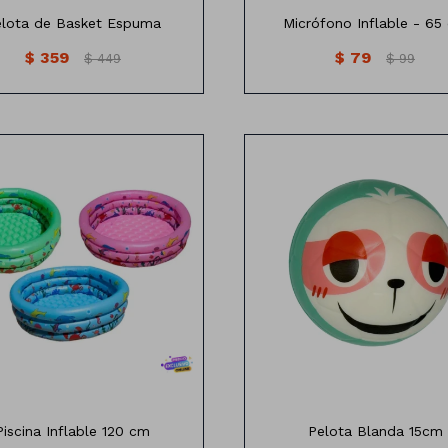
lota de Basket Espuma
Micrófono Inflable - 65
$
359
$
79
$
449
$
99
120 cm de diámetro
Piscina Inflable 120 cm
Pelota Blanda 15cm