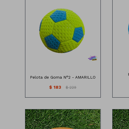
15cm
Pelota de Goma N°2 - AMARILLO
$
183
$
229