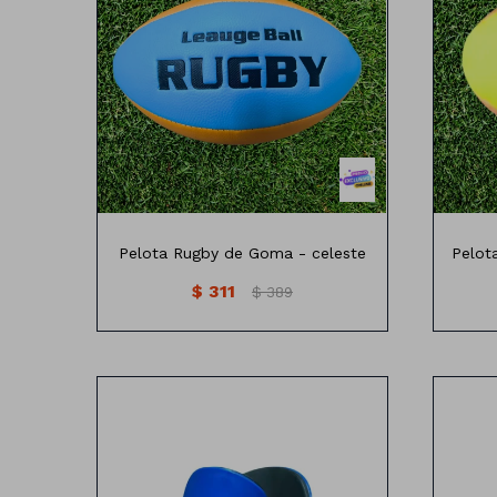
28cm x15 cm
Pelota Rugby de Goma - celeste
Pelot
$
311
$
389