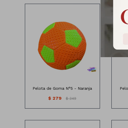
22cm
Pelota de Goma N°5 - Naranja
Pel
$
279
$
349