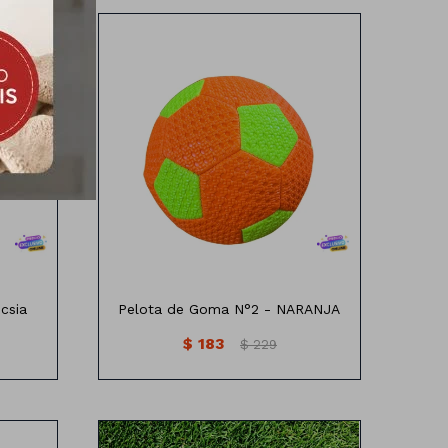
15cm
csia
Pelota de Goma N°2 - NARANJA
$
183
$
229