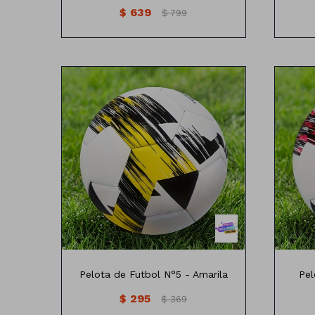
$
639
$
799
Pelota de Futbol N°5 - Amarila
Pel
$
295
$
369