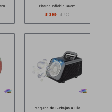
 cm
Piscina Inflable 80cm
$
399
$
499
funciona a pila 6 x AA
Maquina de Burbujas a Pila