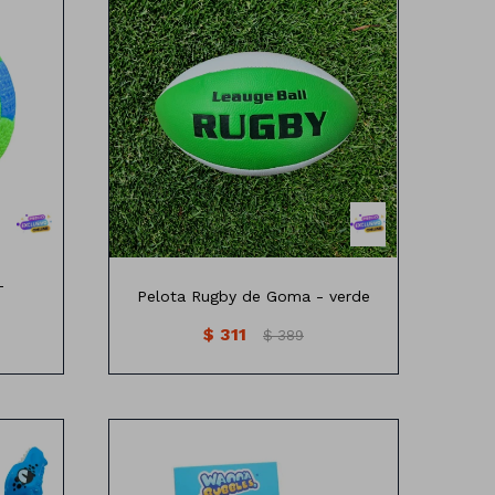
28cm x15 cm
-
Pelota Rugby de Goma - verde
$
311
$
389