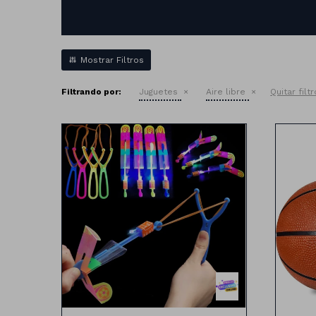
Filtrando por:
Juguetes
Aire libre
Quitar filt