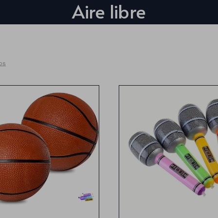
Aire libre
ros
18 cm de diametro
Microfono inflable