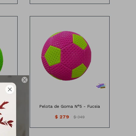
22cm

erde
Pelota de Goma N°5 - Fucsia
$
279
$
349