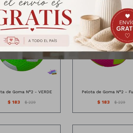
15cm
15cm
ota de Goma N°2 - VERDE
Pelota de Goma N°2 - Fu
$
183
$
183
$
229
$
229