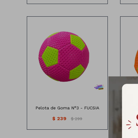
18 CM
Pelota de Goma N°3 - FUCSIA
Pelo
$
239
$
299