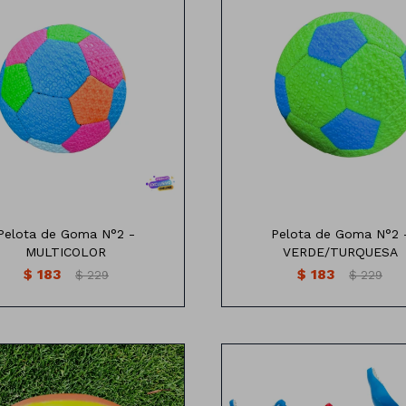
15cm
15cm
Pelota de Goma N°2 -
Pelota de Goma N°2 
MULTICOLOR
VERDE/TURQUESA
$
183
$
183
$
229
$
229