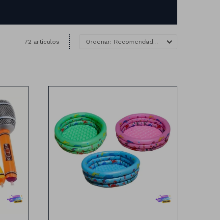
72 artículos
Recomendados
80cm de diámetro