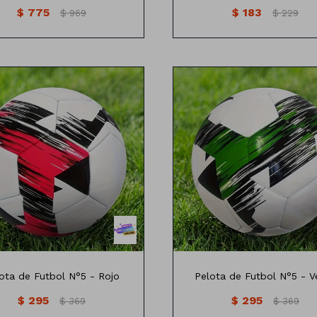
$
775
$
183
$
969
$
229
ota de Futbol N°5 - Rojo
Pelota de Futbol N°5 - V
$
295
$
295
$
369
$
369