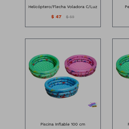
Helicóptero/Flecha Voladora C/Luz
Pe
$
47
$
59
100 cm de diámetro
Piscina Inflable 100 cm