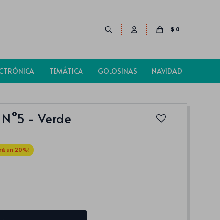
$
0
ECTRÓNICA
TEMÁTICA
GOLOSINAS
NAVIDAD
l N°5 - Verde
20