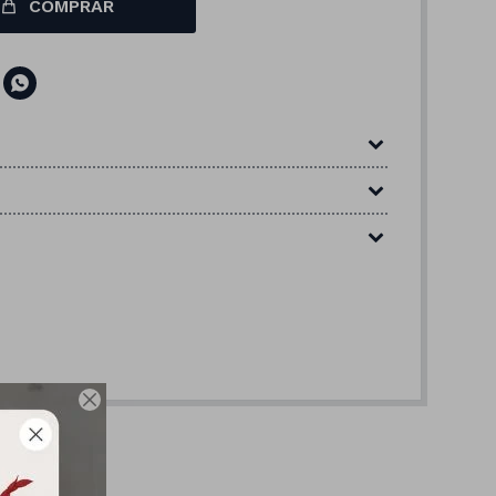
COMPRAR

