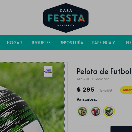
HOGAR
JUGUETES
REPOSTERÍA
PAPELERÍA Y
EL
BOLSAS
Pelota de Futbo
7000-65Verde
$
295
$
369
Variantes: