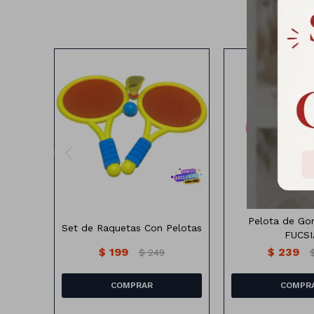
Set de raquetas mas pelota
18 CM
Pelota de Go
Set de Raquetas Con Pelotas
FUCSI
$
199
$
239
$
249