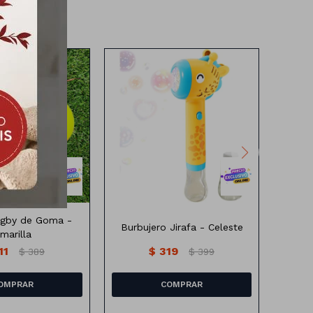
Burbujero jirafa a pila (no
cm x15 cm
incluye)
ugby de Goma -
Burbujero Jirafa - Celeste
Pelo
marilla
11
$
319
$
389
$
399