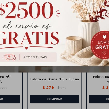
Productos que te pueden interesar
22cm
28
ma N°3 -
Pelota R
Pelota de Goma N°5 - Fucsia
A
A
$
279
$
3
$
299
$
349