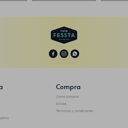



a
Compra
Como comprar
Envíos
Términos y condiciones
sotros