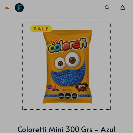

Antifaces
Lentes
Corbatas
Máscaras
Moños
Cañones
Collares
Gorros
Pelucas
Coloretti Mini 300 Grs - Azul
Vinchas