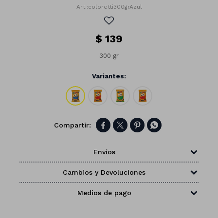
coloretti300grAzul
$
139
300 gr
Variantes:




Envíos
Números
Cambios y Devoluciones
Con forma
Vasos
Medios de pago
Clásicas
Platos
Matte