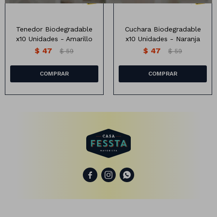
Tenedor Biodegradable
Cuchara Biodegradable
Animales
x10 Unidades - Amarillo
x10 Unidades - Naranja
$
47
$
47
$
59
$
59
Dinosaurios
Temáticos
Plantas y flores
Deco jardín
Veladoras
Fanal
Veladoras
Lámparas



Guías