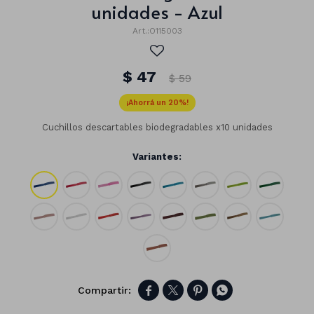
unidades - Azul
O115003
$
47
$
59
20
Cuchillos descartables biodegradables x10 unidades
Variantes:
Números
Con forma
Vasos




Clásicas
Platos
Matte