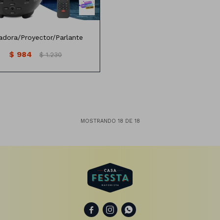
adora/Proyector/Parlante
$
984
$
1.230
MOSTRANDO
18
DE
18


