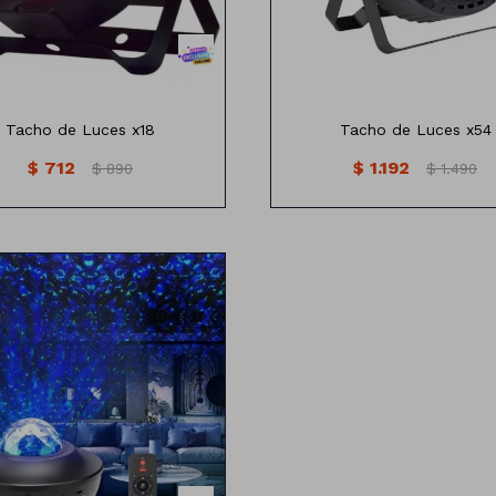
Tacho de Luces x18
Tacho de Luces x54
$
712
$
1.192
$
890
$
1.490
yecto de estrellas y auroras
eales, tambien parlante con
uetooth con control remoto.
Con función audio rítmica.