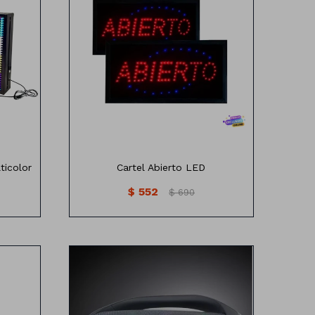
LAR
ticolor
Cartel Abierto LED
$
552
$
690
Parlante Inalámbrica Con Luz Led
Funciones:
-Bluetooth
-Entradas: DCSV/USB/TF/AUX