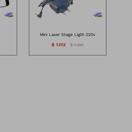
Salida: 5V, 1.5A
Enchufe -adapter: Tipo A
Mini Laser Stage Ligth 220v
$
1.112
$
1.390