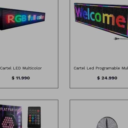
2 metros x 23 cm
3 METROS X40 CM
Multicolor
MULTICOLOR
Programable con el celular
220V
220v
PROGRAMABLE CON EL CELU
Cartel LED Multicolor
Cartel Led Programable Mul
$
11.990
$
24.990