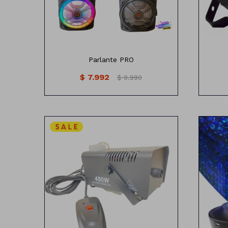
AUX
Bluetooth
FM
Tarjeta TF
USB
Medidas : 93cm x34 cm
Parlante PRO
$
7.992
$
9.990
Pro
Maquina de humo 220v
bor
NO INCLUYE LIQUIDO
bl