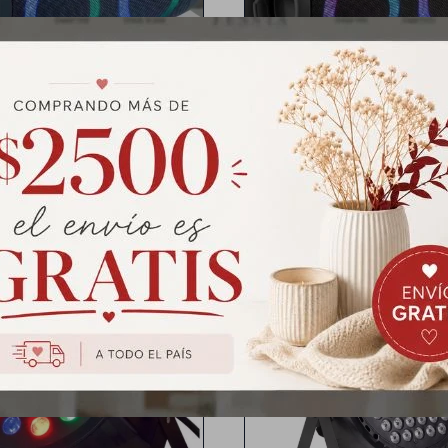
inalámbrico
inalámbrico
mpo de reproducción 15 horas
-Tiempo de reproducción 15 
-Batería de 10000 mAh
-Batería de 10000 mAh
Resistencia a salpicaduras
-Resistencia a salpicadur
Incluye:
Incluye:
Cable auxiliar
Cable auxiliar
Cable de carga
Cable de carga
lante Con Luz Led - Azul
Parlante Con Luz Led - 
$
1.912
$
1.912
$
2.390
$
2.390
Tacho de 18 luces
Tacho de 54 luces