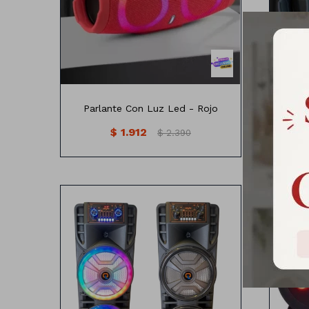
inalámbrico
-Tiempo de reproducción 15 horas
-Tie
-Batería de 10000 mAh
-Resistencia a salpicaduras
-
Incluye:
Cable auxiliar
Cable de carga
Parlante Con Luz Led - Rojo
Par
$
1.912
$
2.390
Parlante pro
Incluye:
2 Micrófonos
Caragador
Control remoto
Luces RGB/AUDIORITMICAS
Funciones: