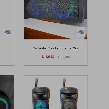
able
-Opción para uso con cable o
inalámbrico
-Tiempo de reproducción 15 horas
-Batería de 10000 mAh
-Resistencia a salpicaduras
Incluye:
Cable auxiliar
Cable de carga
Parlante Con Luz Led - Gris
$
1.912
$
2.390
 Led
Parlante PRO mediano
Medidas: 80cm x24 cm
Incluye:
UX
1 Microfono
e o
Cargador