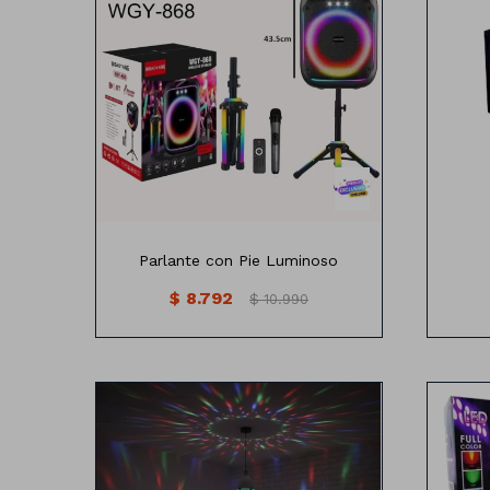
Incluye
parlante
pie luminoso
microfono
cargador
manual
Parlante con Pie Luminoso
$
8.792
$
10.990