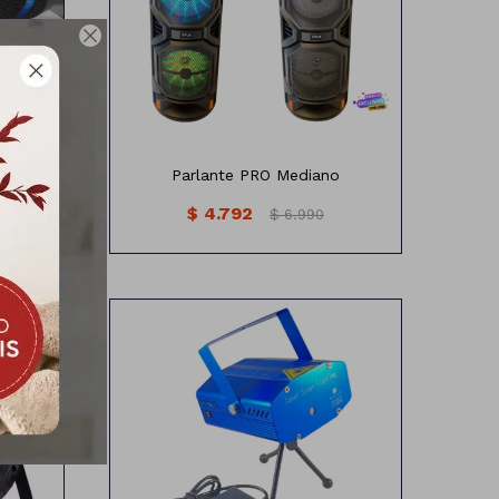
Control remoto
horas
Funciones:

USB
as
Tarjeta TF
AUX
FM
Bluetooth
Negro
Parlante PRO Mediano
$
4.792
$
6.990
Laser Mini stage ligth 220v
Control modo: Estroboscópico auto,
velocidad ajustable.
Laser de color: verde rojo
Longitud de onda -Red: 650nm,
potencia: 100 mW
Entrada: AC 110-240 V, 50-60 Hz