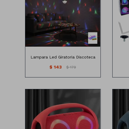
Lampara Led Giratoria Discoteca
$
143
$
179
Parlante Inalámbrica Con Luz Led
Par
Funciones:
-Bluetooth
-Entradas: DCSV/USB/TF/AUX
-
-Opción para uso con cable o
-O