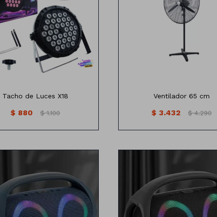
Ventilador de pie desmont
65cm de diámetro
3 Velocidades
Tacho de Luces X18
Ventilador 65 cm
$
880
$
3.432
$
1.100
$
4.290
lante Inalámbrica Con Luz Led
Parlante Inalámbrica Con Luz
Funciones:
Funciones:
-Bluetooth
-Bluetooth
Entradas: DCSV/USB/TF/AUX
-Entradas: DCSV/USB/TF/A
pción para uso con cable o
-Opción para uso con cabl