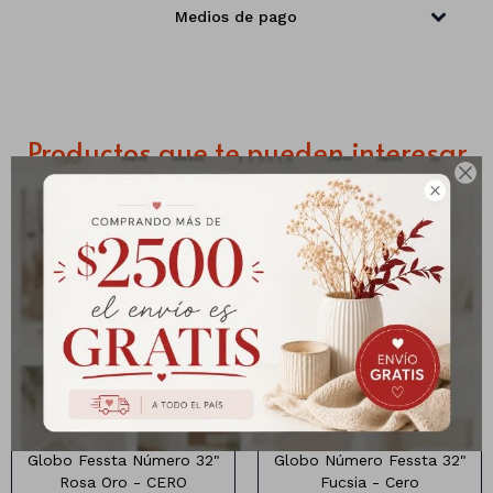
Medios de pago
Manteles
Brillosa
Servilletas
Holográfica
Sorbitos
Cuadradas
Diseños
Productos que te pueden interesar
Cubiertos
Pastel
Feliz cumple
Candelabros

Soportes
Globo Número 32 pulgadas
Globo Número 32 pulgadas
rosa oro
color Fucsia
Globo Fessta Número 32"
Globo Número Fessta 32"
Rosa Oro - CERO
Fucsia - Cero