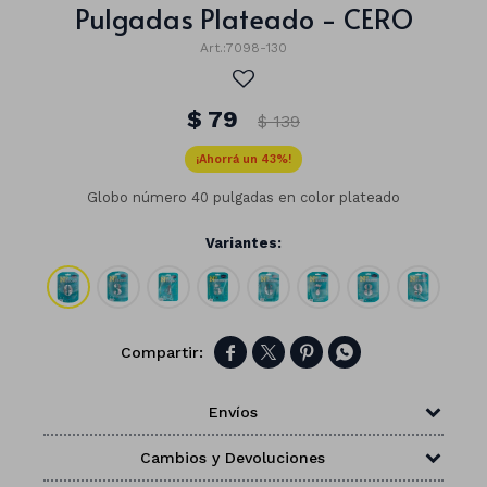
Pulgadas Plateado - CERO
7098-130
$
79
$
139
43
Globo número 40 pulgadas en color plateado
Variantes:




Números
Envíos
Con forma
Vasos
Cambios y Devoluciones
Clásicas
Platos
Matte