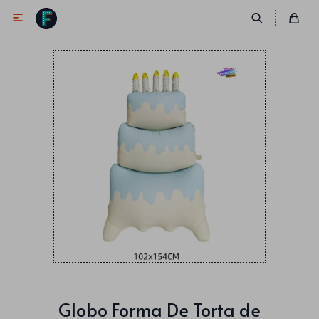

Antifaces
Lentes
Corbatas
Máscaras
Moños
Cañones
Collares
Gorros
Pelucas
Globo Forma De Torta de
Vinchas