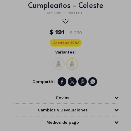
Cumpleaños - Celeste
7080-130cELESTE
$
191
$
239
20
Variantes:




Envíos
Números
Cambios y Devoluciones
Con forma
Vasos
Medios de pago
Clásicas
Platos
Matte