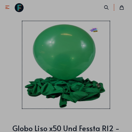

Antifaces
Lentes
Corbatas
Máscaras
Moños
Cañones
Collares
Gorros
Pelucas
Globo Liso x50 Und Fessta R12 -
Vinchas