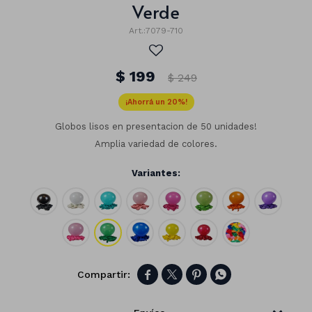
Verde
7079-710
$
199
$
249
20
Globos lisos en presentacion de 50 unidades!
Amplia variedad de colores.
Variantes:
Números
Con forma
Vasos




Clásicas
Platos
Matte