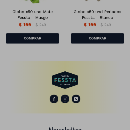
Globo x50 und Mate
Globo x50 und Perlados
Fessta - Musgo
Fessta - Blanco
Animales
$
199
$
199
$
249
$
249
Dinosaurios
Temáticos
Plantas y flores
Deco jardín
Veladoras
Fanal
Veladoras



Lámparas
Guías
Newsletter