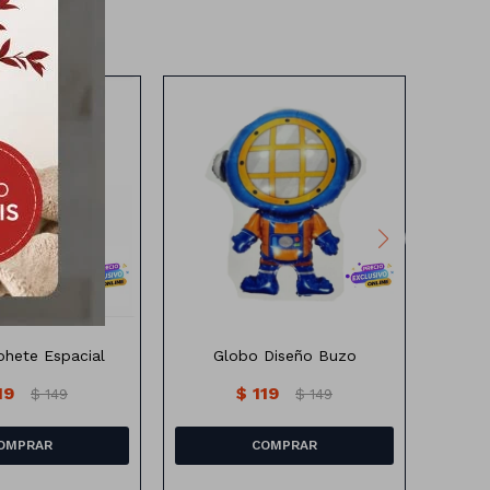
lio diseño Cohete
Globo de Helio diseño Buzo
Espacial
Submarino
hete Espacial
Globo Diseño Buzo
Glo
19
$
119
$
149
$
149