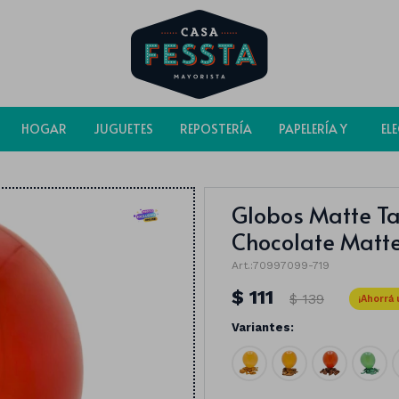
HOGAR
JUGUETES
REPOSTERÍA
PAPELERÍA Y
EL
BOLSAS
Globos Matte T
Chocolate Matt
70997099-719
$
111
$
139
Variantes: