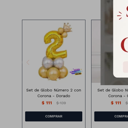
Set globo número con corona
Set globo número
Set de Globo Número 2 con
Set de Globo 
Corona - Dorado
Corona -
$
111
$
111
$
139
$