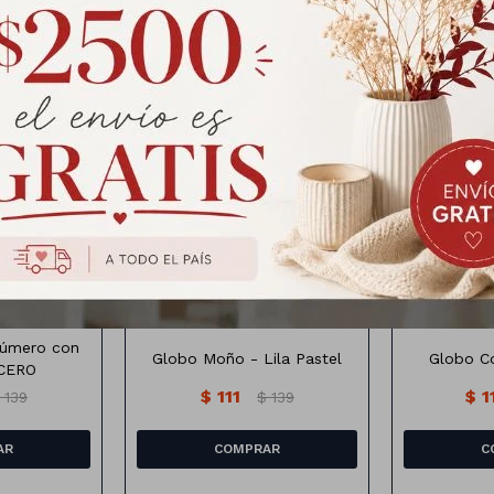
Productos que te pueden interesar
Globo de He
 con corona
99cm x75 cm
Número con
Globo Moño - Lila Pastel
Globo Co
 CERO
$
111
$
1
139
$
139