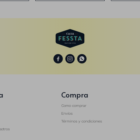



a
Compra
Como comprar
Envíos
Términos y condiciones
sotros