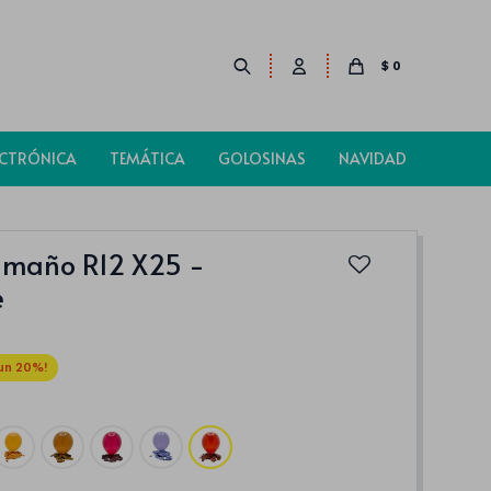
$
0
ECTRÓNICA
TEMÁTICA
GOLOSINAS
NAVIDAD
amaño R12 X25 -
e
20