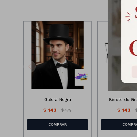
Sombrero negro
Birrete de Gr
Galera Negra
Birrete de Gr
$
143
$
143
$
179