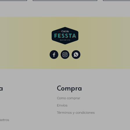



a
Compra
Como comprar
Envíos
Términos y condiciones
sotros