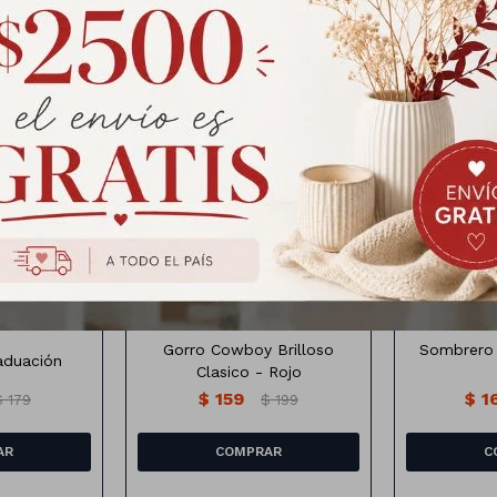
Productos que te pueden interesar
aduacion
Sombrer
Gorro Cowboy Brilloso
Sombrero
aduación
Clasico - Rojo
$
159
$
1
$
179
$
199