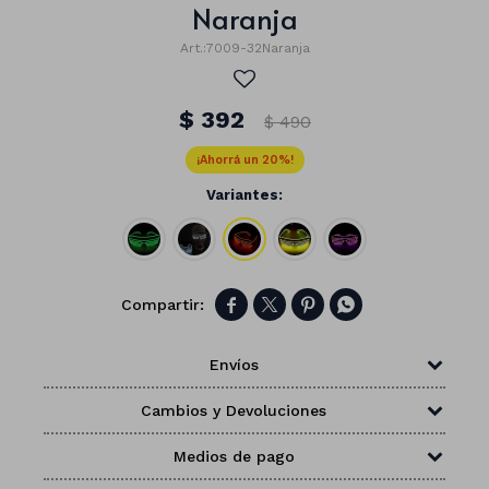
Naranja
7009-32Naranja
$
392
$
490
20
Variantes:




Envíos
Números
Cambios y Devoluciones
Con forma
Vasos
Medios de pago
Clásicas
Platos
Matte