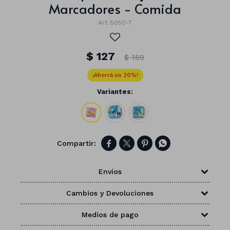
Marcadores - Comida
5050-7
$
127
$
159
20
Variantes:




Envíos
Números
Cambios y Devoluciones
Con forma
Vasos
Medios de pago
Clásicas
Platos
Matte