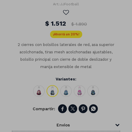
JJFootball
$
1.512
$
1.890
20
2 cierres con bolsillos laterales de red, asa superior
acolchonada, tiras mesh acolchonadas ajustables,
bolsillo principal con cierre de doble deslizador y
manija extensible de metal
Variantes:
Números




Con forma
Vasos
Envíos
Clásicas
Platos
Matte