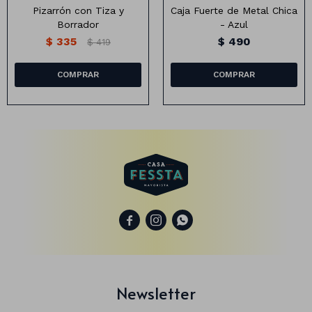
Pizarrón con Tiza y
Caja Fuerte de Metal Chica
Borrador
- Azul
$
335
$
490
$
419
Animales
Dinosaurios
Temáticos
Plantas y flores
Deco jardín
Veladoras
Fanal
Veladoras



Lámparas
Guías
Newsletter