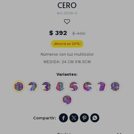
CERO
3039-0
$
392
$
490
20
Números con luz multicolor
MEDIDA: 24 CM X16.5CM
Variantes:
Números
Con forma
Vasos




Clásicas
Platos
Matte