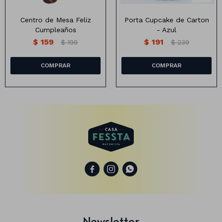
Centro de Mesa Feliz
Porta Cupcake de Carton
Cumpleaños
- Azul
Animales
$
159
$
191
$
199
$
239
Dinosaurios
Temáticos
Plantas y flores
Deco jardín
Veladoras
Fanal
Veladoras



Lámparas
Guías
Newsletter