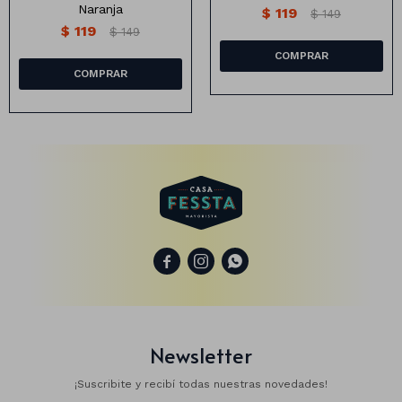
Naranja
$
119
$
149
$
119
$
149
Animales
Dinosaurios
Temáticos
Plantas y flores
Deco jardín
Veladoras



Fanal
Veladoras
Lámparas
Guías
Newsletter
¡Suscribite y recibí todas nuestras novedades!