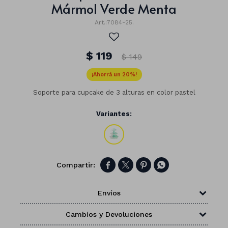
Mármol Verde Menta
7084-25.
$
119
$
149
20
Soporte para cupcake de 3 alturas en color pastel
Variantes:




Números
Envíos
Con forma
Vasos
Cambios y Devoluciones
Clásicas
Platos
Matte