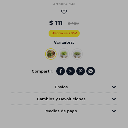
3014-243
$
111
$
139
20
Variantes:




Envíos
Cambios y Devoluciones
Números
Medios de pago
Con forma
Vasos
Clásicas
Platos
Matte