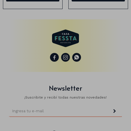
Animales
Dinosaurios
Temáticos
Plantas y flores



Deco jardín
Veladoras
Newsletter
Fanal
Veladoras
¡Suscribite y recibí todas nuestras novedades!
Lámparas
Guías