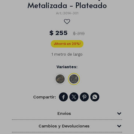
Metalizada - Plateado
3014-301
$
255
$
319
20
1 metro de largo
Variantes:




Números
Envíos
Con forma
Vasos
Cambios y Devoluciones
Clásicas
Platos
Matte