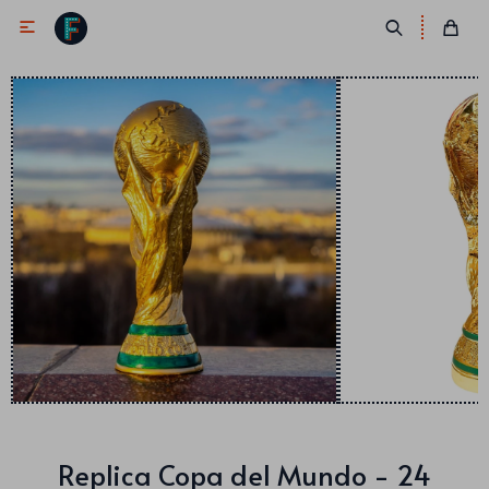

Antifaces
Lentes
Corbatas
Máscaras
Moños
Cañones
Collares
Gorros
Pelucas
Replica Copa del Mundo - 24
Vinchas