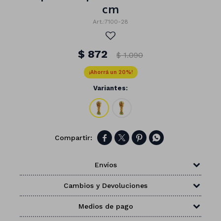
cm
7100-28
$
872
$
1.090
20
Variantes:




Envíos
Números
Cambios y Devoluciones
Con forma
Vasos
Medios de pago
Clásicas
Platos
Matte