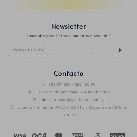
Newsletter
Animales
Dinosaurios
¡Suscribite y recibí todas nuestras novedades!
Temáticos
Plantas y flores
Deco jardín
Contacto
Veladoras
099 137 856 - 2204 26 50
Juan José de Amézaga 1773, Montevideo
Fanal
Veladoras
administracion@casafessta.com.uy
Lámparas
Lunes a Viernes de 09:30 a 18:00 hs y Sábados de 09:30 a
13:30 hs
Guías