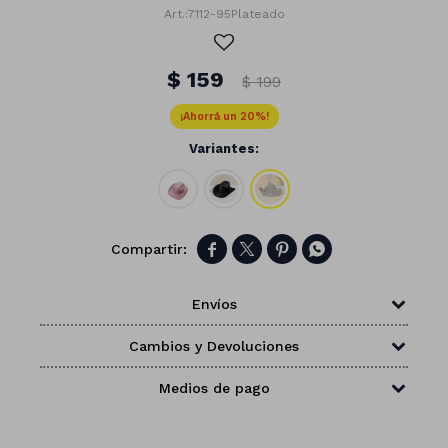
7112-95Plateado
$
159
$
199
20
Variantes:




Envíos
Cambios y Devoluciones
Números
Medios de pago
Con forma
Vasos
Clásicas
Platos
Matte