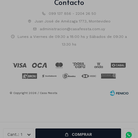
Contacto
099 137 856 - 2204 26 50
Juan José de Amézaga 1773, Montevideo
administracion@casafessta.com.uy
Lunes a Viernes de 09:30 a 18:00 hs y Sábados de 09:30 a
13:30 hs
© Copyright 2026 / Casa Fessta
1
COMPRAR
Fenicio