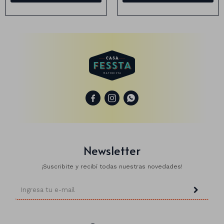
Animales
Dinosaurios
Temáticos
Plantas y flores



Deco jardín
Veladoras
Newsletter
Fanal
Veladoras
¡Suscribite y recibí todas nuestras novedades!
Lámparas
Guías