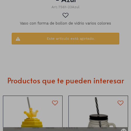
7561-23Azul
Vaso con forma de bollon de vidrio varios colores
Este artículo está agotado.
Productos que te pueden interesar
Números
Con forma
Vasos
Clásicas
Platos
Matte
Vaso Vidrio Pelota de futbol