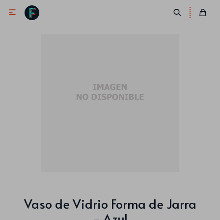

Antifaces
Lentes
Corbatas
Máscaras
Moños
Cañones
Collares
Gorros
Pelucas
Vaso de Vidrio Forma de Jarra
- Azul
Vinchas