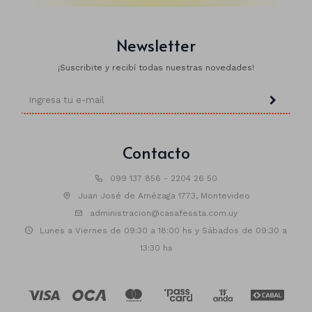
Newsletter
Animales
¡Suscribite y recibí todas nuestras novedades!
Dinosaurios
Temáticos
Plantas y flores
Contacto
Deco jardín
099 137 856 - 2204 26 50
Veladoras
Juan José de Amézaga 1773, Montevideo
Fanal
Veladoras
administracion@casafessta.com.uy
Lunes a Viernes de 09:30 a 18:00 hs y Sábados de 09:30 a
Lámparas
13:30 hs
Guías