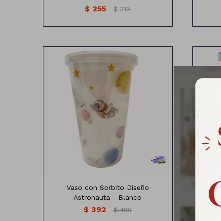
$
255
$
319
Vaso con sorbito diseño astronauta
Vaso 
Vaso con Sorbito Diseño
V
Astronauta - Blanco
$
392
$
490