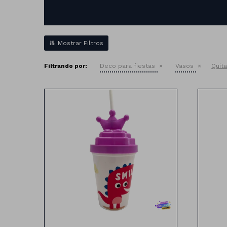
Filtrando por:
Deco para fiestas
Vasos
Quita