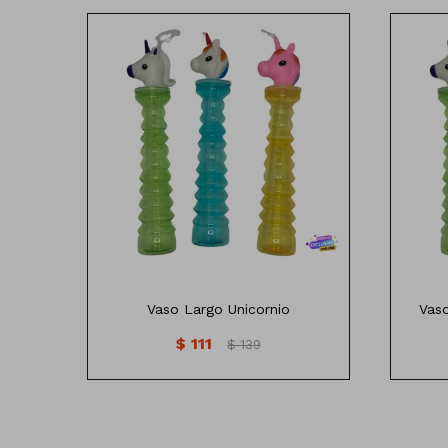
Vaso Largo Diseño Unicornio varios
Va
colores
Vaso Largo Unicornio
Vas
$
111
$
139