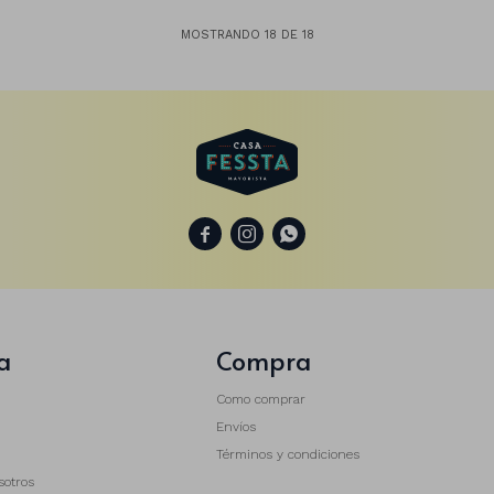
MOSTRANDO
18
DE
18



a
Compra
Como comprar
Envíos
Términos y condiciones
sotros