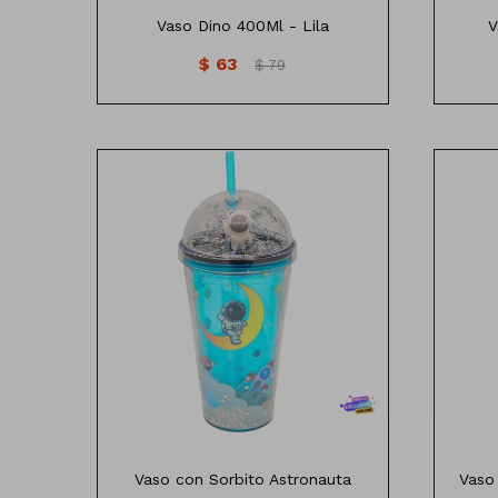
Vaso Dino 400Ml - Lila
V
$
63
$
79
Vaso diseño Astronauta
V
Medida: 10cm x15.8 cm
Vaso con Sorbito Astronauta
Vaso