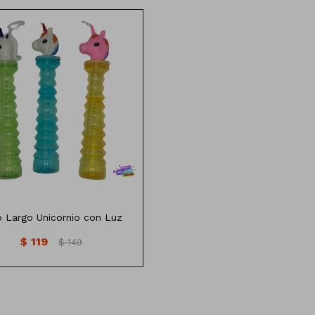
so Largo Unicornio Con Luz
o Largo Unicornio con Luz
$
119
$
149