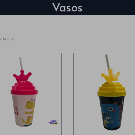
Vasos
r filtros