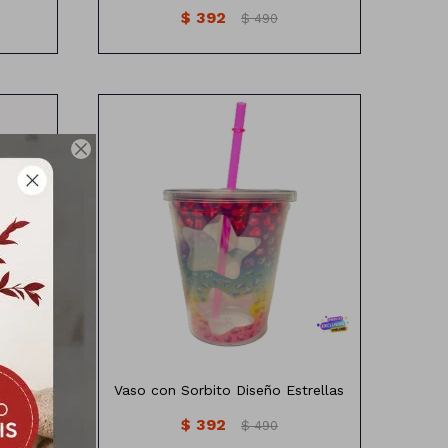
$
392
$
490

Vaso con sorbito diseño estrella
pa
Vaso con Sorbito Diseño Estrellas
$
392
$
490