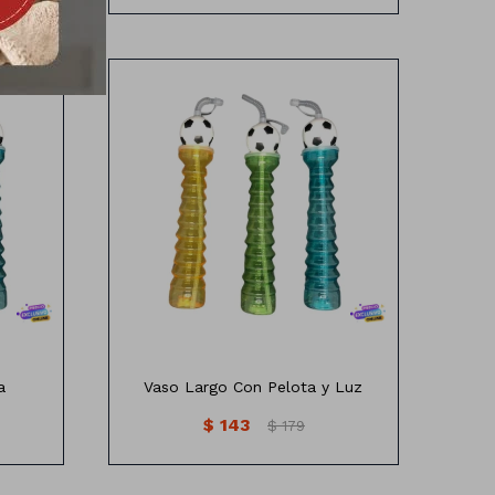
Vaso Largo con pelota y luz
Diferentes colores
a
Vaso Largo Con Pelota y Luz
$
143
$
179