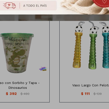
Vaso Largo con Pelota
Diferentes colores
so con Sorbito y Tapa -
Vaso Largo Con Pelot
Dinosaurios
$
392
$
111
$
490
$
139