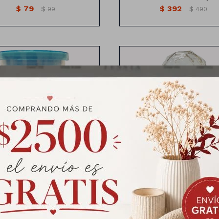
$
79
$
392
$
99
$
490
Vaso con tapa y sorbito
con sorbito diseño astronauta
tornasolado
aso con Sorbito Diseño
Vaso con Sorbito y Ta
Astronauta - Celeste
Tornasolado
$
392
$
392
$
490
$
490