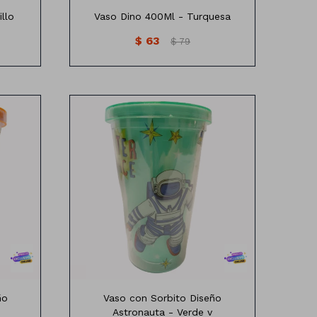
llo
Vaso Dino 400Ml - Turquesa
$
63
$
79
onauta
Vaso con sorbito diseño astronauta
ño
Vaso con Sorbito Diseño
Astronauta - Verde v