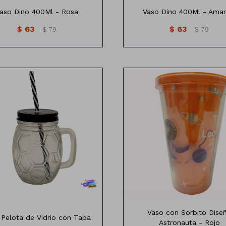
aso Dino 400Ml - Rosa
Vaso Dino 400Ml - Amari
$
63
$
63
$
79
$
79
aso Vidrio Pelota de futbol
Vaso con sorbito diseño astr
Vaso con Sorbito Dise
 Pelota de Vidrio con Tapa
Astronauta - Rojo