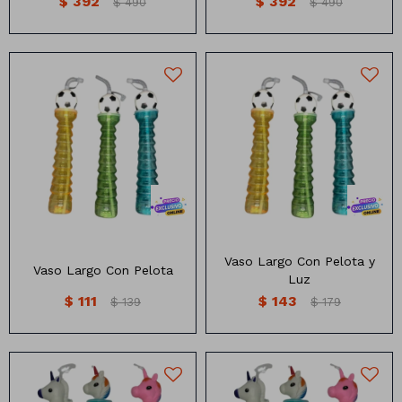
$
392
$
392
$
490
$
490
Vaso Largo con Pelota
Vaso Largo con pelota y luz
Diferentes colores
Diferentes colores
Vaso Largo Con Pelota y
Vaso Largo Con Pelota
Luz
$
111
$
143
$
139
$
179