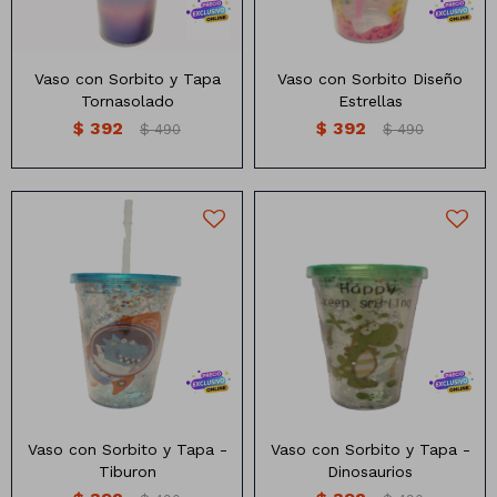
Vaso con Sorbito y Tapa
Vaso con Sorbito Diseño
Tornasolado
Estrellas
$
392
$
392
$
490
$
490
Lapiceras
Cintas
Nylon
Marcadores
Papel
Clips
Organza
Pizarras
Pizarrones
Vaso con Sorbito y Tapa -
Vaso con Sorbito y Tapa -
Tiburon
Dinosaurios
Libretas