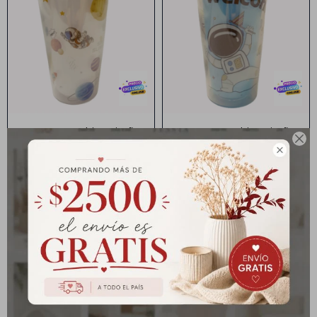
Vaso con sorbito diseño
Vaso con sorbito diseño
astronauta
astronauta
Vaso con Sorbito Diseño
Vaso con Sorbito Diseño

Astronauta - Blanco
Astronauta - Celeste
$
392
$
392
$
490
$
490
Vaso con tapa y sorbito
Vaso con sorbito diseño
tornasolado
estrella