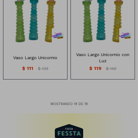
Vaso Largo Diseño Unicornio
Vaso Largo Unicornio Con Luz
varios colores
Vaso Largo Unicornio con
Vaso Largo Unicornio
Luz
$
111
$
119
$
139
$
149
MOSTRANDO
18
DE
18