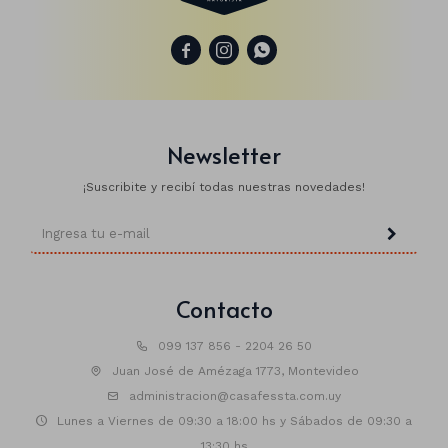



Newsletter
¡Suscribite y recibí todas nuestras novedades!
Contacto
099 137 856 - 2204 26 50
Juan José de Amézaga 1773, Montevideo
administracion@casafessta.com.uy
Lunes a Viernes de 09:30 a 18:00 hs y Sábados de 09:30 a
13:30 hs