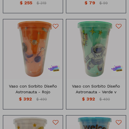
$
255
$
79
$
319
$
99
Animales
Dinosaurios
Temáticos
Vaso con sorbito diseño
Vaso con sorbito diseño
astronauta
astronauta
Plantas y flores
Deco jardín
Veladoras
Vaso con Sorbito Diseño
Vaso con Sorbito Diseño
Fanal
Veladoras
Astronauta - Rojo
Astronauta - Verde v
$
392
$
392
Lámparas
$
490
$
490
Guías