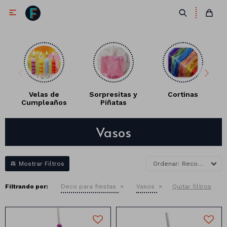

Velas de
Sorpresitas y
Cortinas
Cumpleaños
Piñatas
Antifaces
Vasos
Lentes
Corbatas
Máscaras
Moños
Cañones
Recomendados
Collares
Gorros
Filtrando por:
Deco para fiestas
Vasos
Quitar filtros
Pelucas
Vinchas