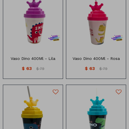
Vaso Dino 400Ml - Lila
Vaso Dino 400Ml - Rosa
$
63
$
63
$
79
$
79
Números
Con forma
Vasos
Clásicas
Platos
Matte