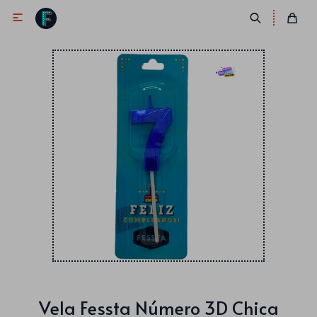

Antifaces
Lentes
Corbatas
Máscaras
Moños
Cañones
Collares
Gorros
Pelucas
Vela Fessta Número 3D Chica
Vinchas