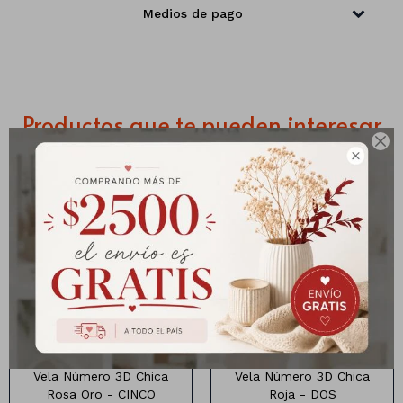
Medios de pago
Manteles
Brillosa
Servilletas
Holográfica
Sorbitos
Cuadradas
Diseños
Productos que te pueden interesar
Cubiertos
Pastel
Feliz cumple
Candelabros

Soportes
Vela Numero 3d chica rosa
Vela de Cumpleaños 3d
oro (5CM)
chica color rojo (5CM)
Vela Número 3D Chica
Vela Número 3D Chica
Rosa Oro - CINCO
Roja - DOS