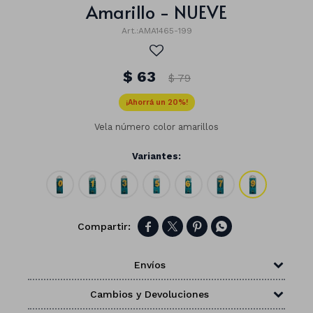
Amarillo - NUEVE
AMA1465-199
$
63
$
79
20
Vela número color amarillos
Variantes:




Números
Envíos
Con forma
Vasos
Cambios y Devoluciones
Clásicas
Platos
Matte