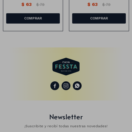
$
63
$
63
$
79
$
79
Animales
Dinosaurios
Temáticos
Plantas y flores
Deco jardín
Veladoras



Fanal
Veladoras
Lámparas
Guías
Newsletter
¡Suscribite y recibí todas nuestras novedades!