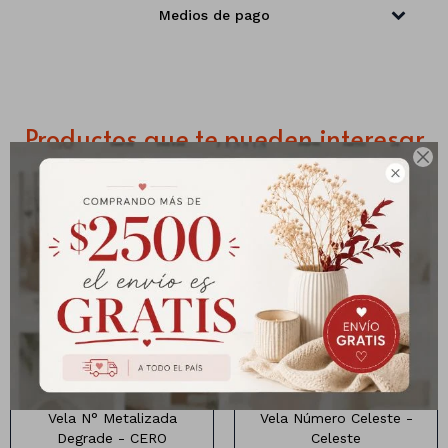
Medios de pago
Manteles
Brillosa
Servilletas
Holográfica
Sorbitos
Cuadradas
Diseños
Productos que te pueden interesar
Cubiertos
Pastel
Feliz cumple
Candelabros

Soportes
Velita Metalizada
Vela Número Celeste
Multicolor 10cm
Vela N° Metalizada
Vela Número Celeste -
Degrade - CERO
Celeste