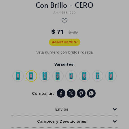
Con Brillo - CERO
1465-220
$
71
$
89
20
Vela numero con brillos rosada
Variantes:




Números
Envíos
Con forma
Vasos
Cambios y Devoluciones
Clásicas
Platos
Matte