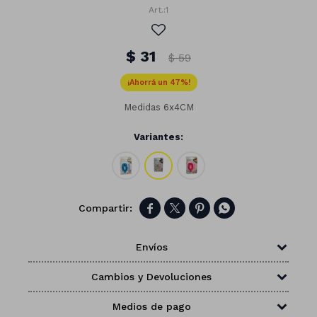
1
$
31
$
59
47
Medidas 6x4CM
Variantes:




Números
Envíos
Con forma
Vasos
Cambios y Devoluciones
Clásicas
Platos
Matte
Medios de pago