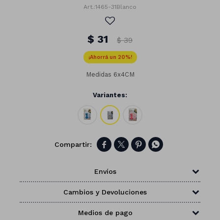
1465-31Blanco
$
31
$
39
20
Medidas 6x4CM
Variantes:




Números
Envíos
Con forma
Vasos
Cambios y Devoluciones
Clásicas
Platos
Matte
Medios de pago