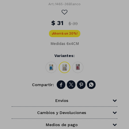
1465-36Blanco
$
31
$
39
20
Medidas 6x4CM
Variantes:




Números
Envíos
Con forma
Vasos
Cambios y Devoluciones
Clásicas
Platos
Matte
Medios de pago