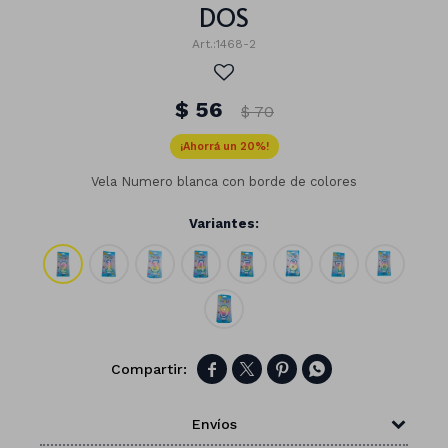
DOS
1468-2
$
56
$
70
20
Vela Numero blanca con borde de colores
Variantes:
Números




Con forma
Vasos
Envíos
Clásicas
Platos
Matte