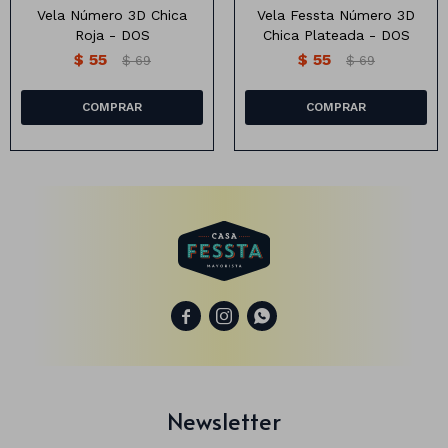
Vela Número 3D Chica
Vela Fessta Número 3D
Roja - DOS
Chica Plateada - DOS
$
55
$
55
$
69
$
69
Animales
Dinosaurios
Temáticos
Plantas y flores
Deco jardín
Veladoras
Fanal
Veladoras



Lámparas
Guías
Newsletter